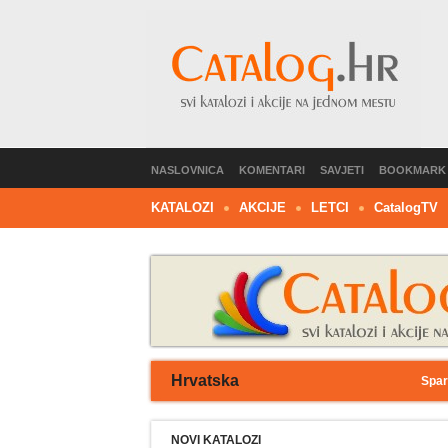
NASLOVNICA
KOMENTARI
SAVJETI
BOOKMARK
KATALOZI
AKCIJE
LETCI
C
atalog
TV
Hrvatska
Spar
NOVI KATALOZI
1
2
3