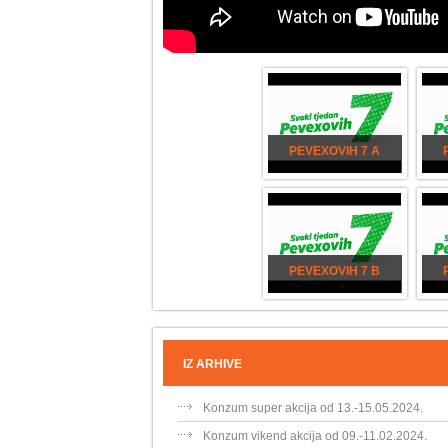
PEVEXOVIH 7 A
PEVEXOVIH 7 B
IZ ARHIVE
Konzum super akcija od 13.-15.05.2024.
Konzum vikend akcija od 09.-11.02.2024.