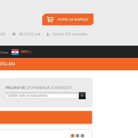
POPIS ZA KUPNJU
026.
06:24:03 sati
Online 533 korisnika
HRV
ržava
OGLASI
PRIJAVI SE
ZA PRIMANJE E-NOVOSTI