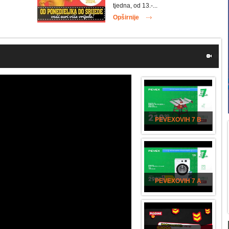
tjedna, od 13.-...
Opširnije
PEVEXOVIH 7 B
PEVEXOVIH 7 A