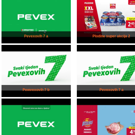
Pevexovih 7 a
Plodine super akcija 2
Pewvexovih 7 b
Pevexovih 7 a