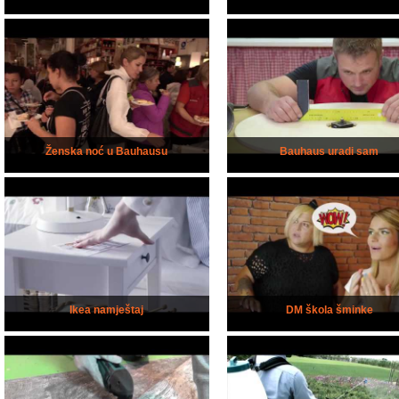
Ženska noć u Bauhausu
Bauhaus uradi sam
Ikea namještaj
DM škola šminke