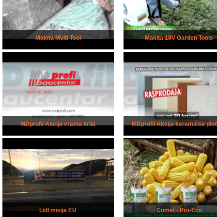
Makita Multi Tool
Makita 18V Garden Tools
MDprofil Akcija vratna krila
MDprofil Akcija keramičke plo
Lidl misija EU
Comet - Pro-Eco