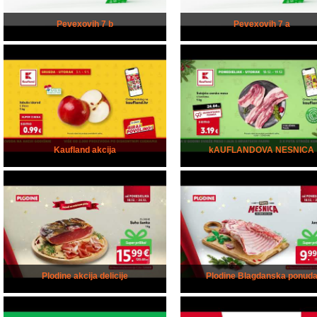
Pevexovih 7 b
Pevexovih 7 a
Kaufland akcija
kAUFLANDOVA NESNICA
Plodine akcija delicije
Plodine Blagdanska ponud