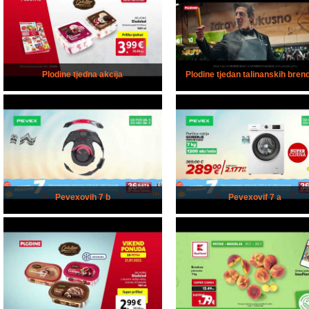
Plodine tjedna akcija
Plodine tjedan talinanskih bren
Pevexovih 7 b
Pevexovif 7 a