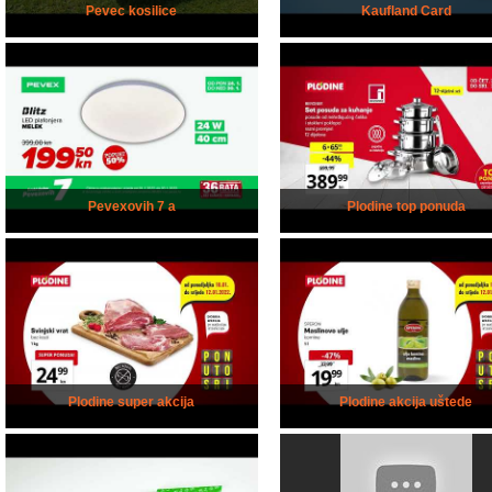
Pevec kosilice
Kaufland Card
Pevexovih 7 a
Plodine top ponuda
Plodine super akcija
Plodine akcija uštede