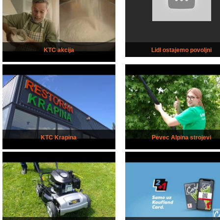
KTC akcija
Lidl ostajemo povoljni
KTC Krapina
Pevec Alpina strojevi