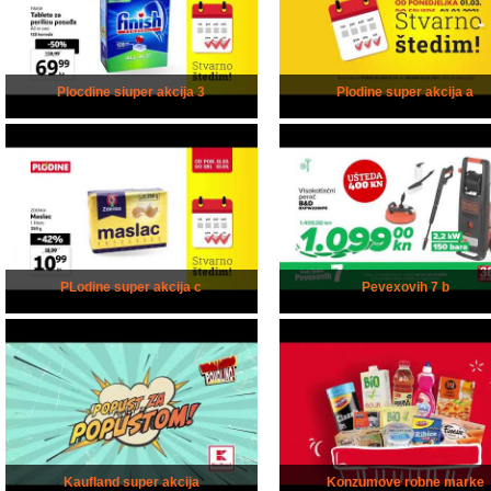
Plocdine siuper akcija 3
Plodine super akcija a
PLodine super akcija c
Pevexovih 7 b
Kaufland super akcija
Konzumove robne marke