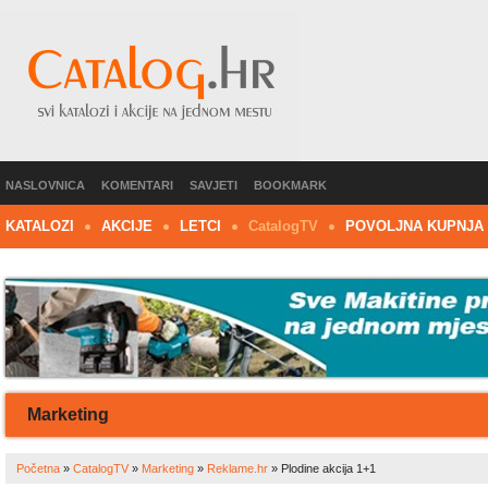
NASLOVNICA
KOMENTARI
SAVJETI
BOOKMARK
KATALOZI
AKCIJE
LETCI
C
atalog
TV
POVOLJNA KUPNJA
Marketing
Početna
»
CatalogTV
»
Marketing
»
Reklame.hr
»
Plodine akcija 1+1