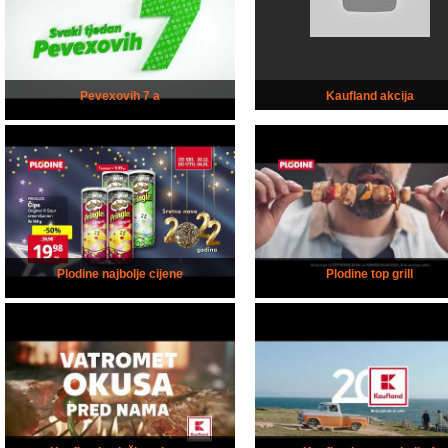
Pevexovih 7 a
Kaufland akcija
Plodine najbolje cijene
Plodine top grill