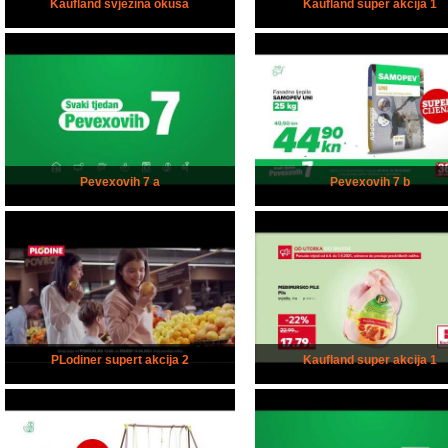
Kaufland svježina okusa
Kaufland super akcija 1
Pevexovih 7 a
Pevexovih 7 b
PLodiner supert akcija 2
Kaufland super akcija 1