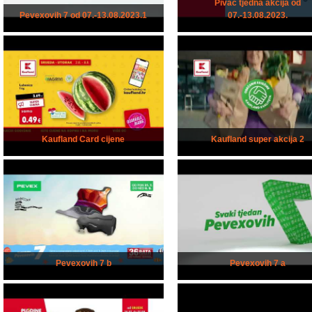
Pivac tjedna akcija od
Pevexovih 7 od 07.-13.08.2023.1
07.-13.08.2023.
Kaufland Card cijene
Kaufland super akcija 2
Pevexovih 7 b
Pevexovih 7 a