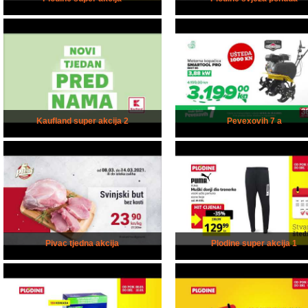
Kaufland super akcija 2
Pevexovih 7 a
Pivac tjedna akcija
Plodine super akcija 1