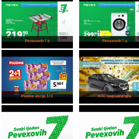
Pevexovih 7 b
Pevexovih 7 a
Plodine akcija 1+1
KTC nagradna igra