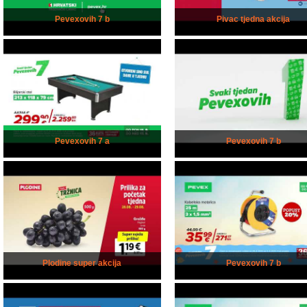
Pevexovih 7 b
Pivac tjedna akcija
Pevexovih 7 a
Pevexovih 7 b
Plodine super akcija
Pevexovih 7 b