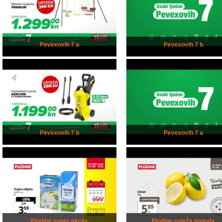
Pevexovih 7 a
Pevexovih 7 b
Pevexovih 7 b
Pevexovih 7 a
Plodine super akcija
Plodine svježa ponuda