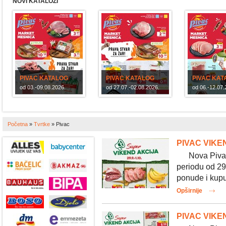
NOVI KATALOZI
PIVAC KATALOG
PIVAC KATALOG
PIVAC KAT
od 03.-09.08.2026.
od 27.07.-02.08.2026.
od 06.-12.07.
Početna
»
Tvrtke
»
Pivac
PIVAC VIKEN
Nova Pivac v
periodu od 29.
ponude i kupuj
Opširnije
PIVAC VIKEN