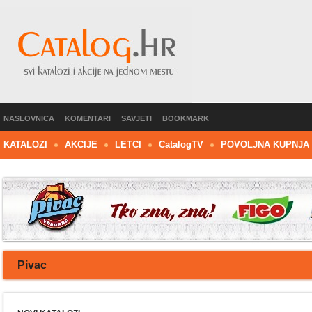
NASLOVNICA
KOMENTARI
SAVJETI
BOOKMARK
KATALOZI
AKCIJE
LETCI
C
atalog
TV
POVOLJNA KUPNJA
Pivac