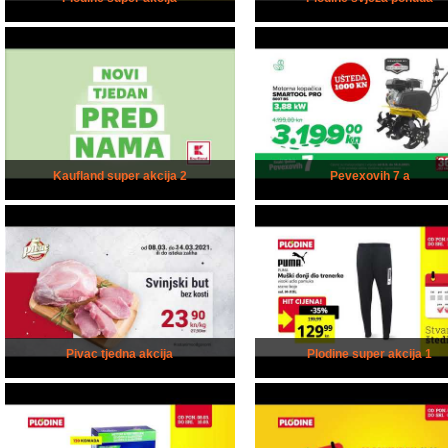
Kaufland super akcija 2
Pevexovih 7 a
Pivac tjedna akcija
Plodine super akcija 1