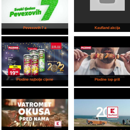
Pevexovih 7 a
Kaufland akcija
Plodine najbolje cijene
Plodine top grill