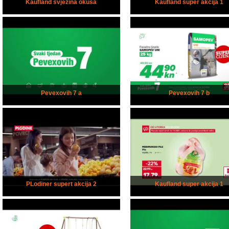
Kaufland svježina okusa
Kaufland super akcija 1
Pevexovih 7 a
Pevexovih 7 b
PLodiner supert akcija 2
Kaufland super akcija 1