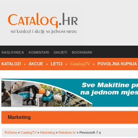
NASLOVNICA
KOMENTARI
SAVJETI
BOOKMARK
KATALOZI
AKCIJE
LETCI
C
atalog
TV
POVOLJNA KUPNJA
Marketing
Početna
»
CatalogTV
»
Marketing
»
Reklame.hr
»
Pevexovih 7 a