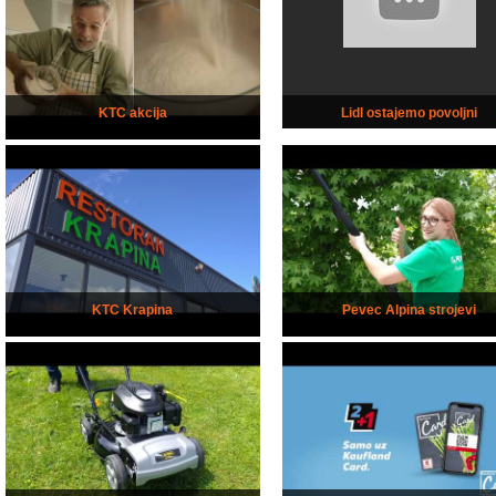
KTC akcija
Lidl ostajemo povoljni
KTC Krapina
Pevec Alpina strojevi