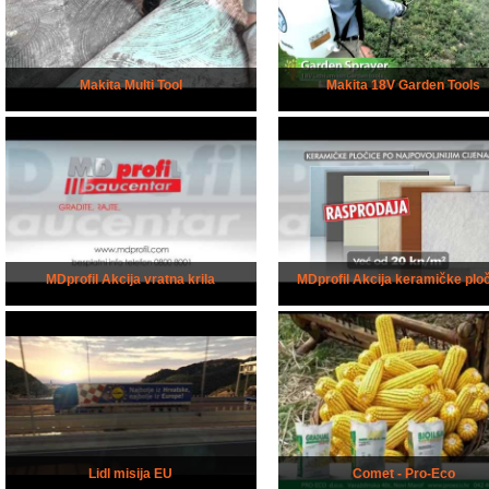
Makita Multi Tool
Makita 18V Garden Tools
MDprofil Akcija vratna krila
MDprofil Akcija keramičke plo
Lidl misija EU
Comet - Pro-Eco