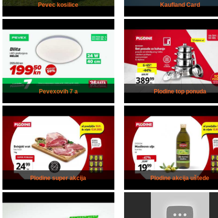
Pevec kosilice
Kaufland Card
Pevexovih 7 a
Plodine top ponuda
Plodine super akcija
Plodine akcija uštede