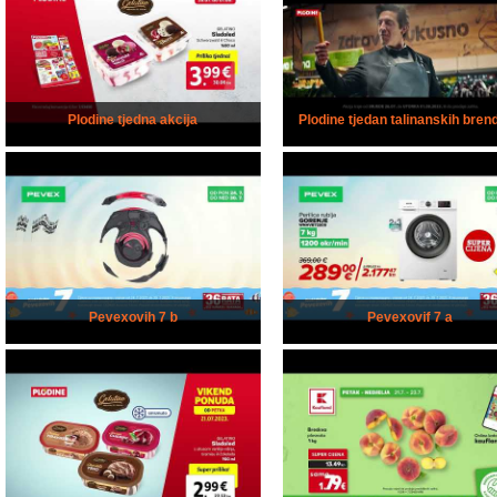
Plodine tjedna akcija
Plodine tjedan talinanskih bren
Pevexovih 7 b
Pevexovif 7 a