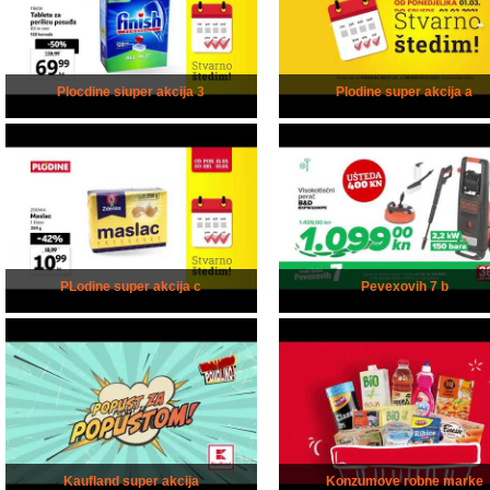
Plocdine siuper akcija 3
Plodine super akcija a
PLodine super akcija c
Pevexovih 7 b
Kaufland super akcija
Konzumove robne marke