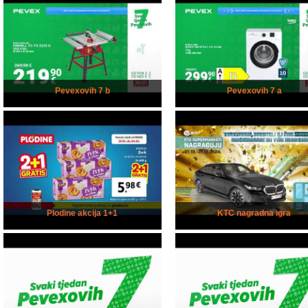
Pevexovih 7 b
Pevexovih 7 a
Plodine akcija 1+1
KTC nagradna igra