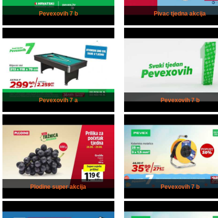
Pevexovih 7 b
Pivac tjedna akcija
Pevexovih 7 a
Pevexovih 7 b
Plodine super akcija
Pevexovih 7 b