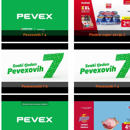
Pevexovih 7 a
Plodine super akcija 2
Pewvexovih 7 b
Pevexovih 7 a