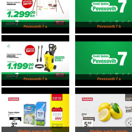
Pevexovih 7 a
Pevexovih 7 b
Pevexovih 7 b
Pevexovih 7 a
Plodine super akcija
Plodine svježa ponuda