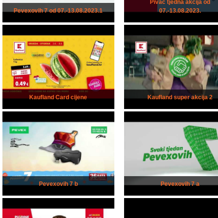
Pivac tjedna akcija od
Pevexovih 7 od 07.-13.08.2023.1
07.-13.08.2023.
Kaufland Card cijene
Kaufland super akcija 2
Pevexovih 7 b
Pevexovih 7 a