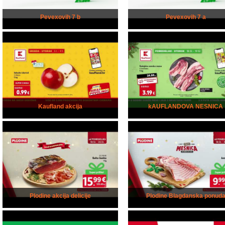
Pevexovih 7 b
Pevexovih 7 a
Kaufland akcija
kAUFLANDOVA NESNICA
Plodine akcija delicije
Plodine Blagdanska ponud