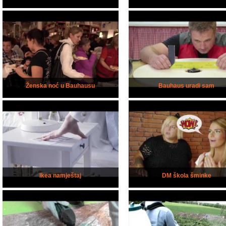
Ženska noć u Bauhausu
Bauhaus uradi sam
Ikea namještaj
DM škola šminke