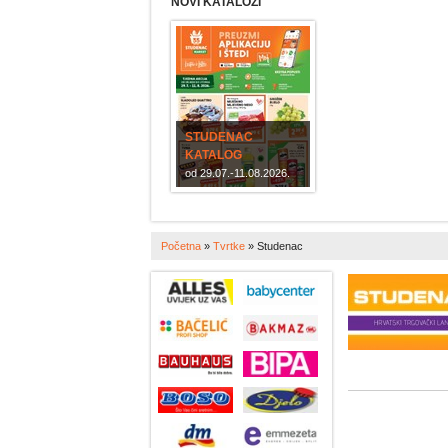
NOVI KATALOZI
STUDENAC
KATALOG
od 29.07.-11.08.2026.
Početna
»
Tvrtke
»
Studenac