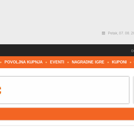
Petak, 07. 08. 2
D
POVOLJNA KUPNJA
EVENTI
NAGRADNE IGRE
KUPONI