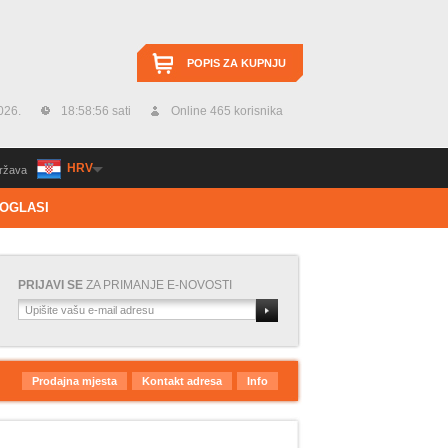
POPIS ZA KUPNJU
026.
18:58:57 sati
Online 465 korisnika
HRV
ržava
OGLASI
PRIJAVI SE
ZA PRIMANJE E-NOVOSTI
Prodajna mjesta
Kontakt adresa
Info