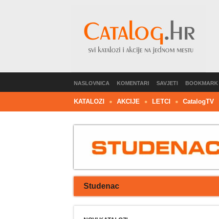
NASLOVNICA
KOMENTARI
SAVJETI
BOOKMARK
KATALOZI
AKCIJE
LETCI
C
atalog
TV
Studenac