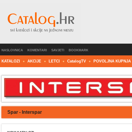
NASLOVNICA
KOMENTARI
SAVJETI
BOOKMARK
KATALOZI
AKCIJE
LETCI
C
atalog
TV
POVOLJNA KUPNJA
Spar - Interspar