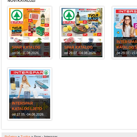
NOVI KATALOZI
INTERSPA
SPAR KATALOG
SPAR KATALOG
KATALOG 
od 06.-11.08.2026.
od 29.07.-04.08.2026.
od 29.07.-15.
INTERSPAR
KATALOG LJETO
od 27.05.-04.08.2026.
Početna
»
Tvrtke
»
Spar - Interspar