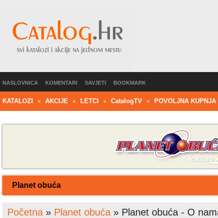
NASLOVNICA
KOMENTARI
SAVJETI
BOOKMARK
KATALOZI
AKCIJE
LETCI
C
atalog
TV
POVOLJNA KUPNJA
Planet obuća
Početna
»
Planet obuća
»
Planet obuća - O nam