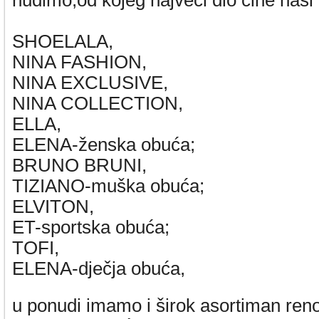
nudimo,od kojeg najveći dio čine naši v
SHOELALA,
NINA FASHION,
NINA EXCLUSIVE,
NINA COLLECTION,
ELLA,
ELENA-ženska obuća;
BRUNO BRUNI,
TIZIANO-muška obuća;
ELVITON,
ET-sportska obuća;
TOFI,
ELENA-dječja obuća,
u ponudi imamo i širok asortiman ren