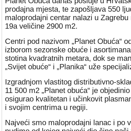
Planet Obuća danas posluje u Hrvatsko
prodajna mjesta, te zapošljava 550 lju
maloprodajni centar nalazi u Zagrebu 
19a veličine 2900 m2.
Centri pod nazivom „Planet Obuća“ odl
izborom sezonske obuće i asortimana,
stotina kvadratnih metara, dok se man
„Svijet obuće“ i „Planika“ uže specijali
Izgradnjom vlastitog distributivno-skl
11 500 m2 „Planet obuća“ je objedinio s
osigurao kvalitetan i učinkovit plasma
i svojim centrima u regiji.
Najveći smo maloprodajni lanac i po ve