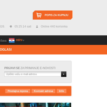
POPIS ZA KUPNJU
026.
05:25:14 sati
Online 440 korisnika
HRV
ržava
OGLASI
PRIJAVI SE
ZA PRIMANJE E-NOVOSTI
Prodajna mjesta
Kontakt adresa
Info