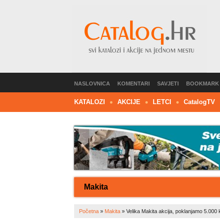
NASLOVNICA
KOMENTARI
SAVJETI
BOOKMARK
KATALOZI
AKCIJE
LETCI
C
atalog
TV
Makita
Početna
»
Makita
»
Velika Makita akcija, poklanjamo 5.000 k