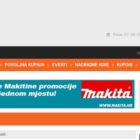
Petak, 07. 08. 2
D
POVOLJNA KUPNJA
EVENTI
NAGRADNE IGRE
KUPONI
n!!!