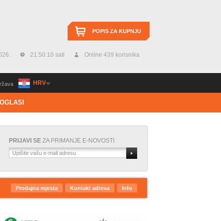
POPIS ZA KUPNJU
2026.
21:50:11 sati
Online 439 korisnika
HRV
ržava
OGLASI
PRIJAVI SE
ZA PRIMANJE E-NOVOSTI
Prodajna mjesta
Kontakt adresa
Info