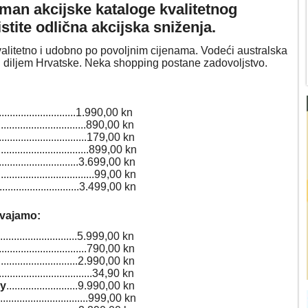
man akcijske kataloge kvalitetnog
stite odlična akcijska sniženja.
kvalitetno i udobno po povoljnim cijenama.
Vodeći australska
diljem Hrvatske. Neka shopping postane zadovoljstvo.
.............................1.990,00 kn
..................................890,00 kn
.................................179,00 kn
...................................899,00 kn
................................3.699,00 kn
.....................................99,00 kn
.................................3.499,00 kn
dvajamo:
................................5.999,00 kn
..................................790,00 kn
.................................2.990,00 kn
.....................................34,90 kn
ay
..........................9.990,00 kn
...................................999,00 kn