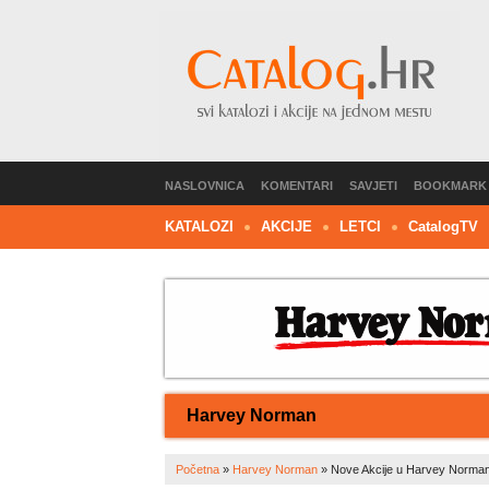
NASLOVNICA
KOMENTARI
SAVJETI
BOOKMARK
KATALOZI
AKCIJE
LETCI
C
atalog
TV
Harvey Norman
Početna
»
Harvey Norman
»
Nove Akcije u Harvey Norman