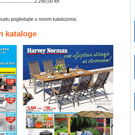
.................................2.290,00 kn
nudu pogledajte u novim katalozima.
n kataloge