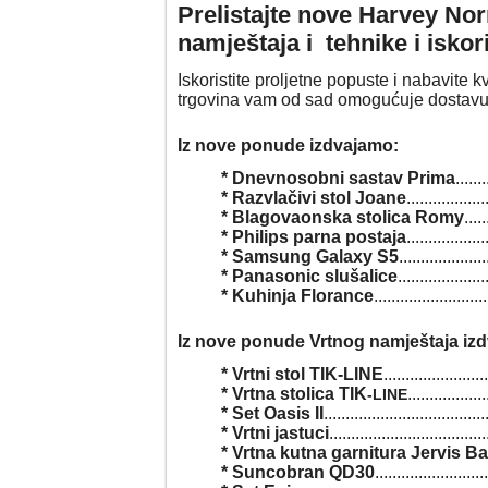
Prelistajte nove Harvey Nor
namještaja i tehnike i iskori
Iskoristite proljetne popuste i nabavite 
trgovina vam od sad omogućuje dostavu 
Iz nove ponude izdvajamo:
* Dnevnosobni sastav Prima
......
* Razvlačivi stol Joane
................
* Blagovaonska stolica Romy
....
* Philips parna postaja
................
* Samsung Galaxy S5
.................
* Panasonic slušalice
..................
* Kuhinja Florance
......................
Iz nove ponude Vrtnog namještaja iz
* Vrtni stol TIK-LINE
....................
* Vrtna stolica TIK
................
-LINE
* Set Oasis II
.................................
* Vrtni jastuci
.................................
* Vrtna kutna garnitura Jervis B
* Suncobran QD30
.......................