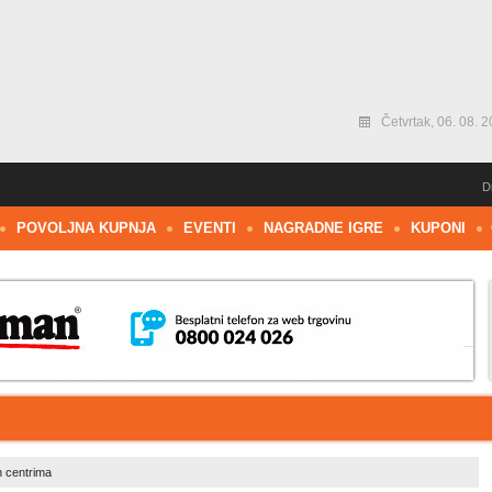
Četvrtak, 06. 08. 
D
POVOLJNA KUPNJA
EVENTI
NAGRADNE IGRE
KUPONI
 centrima