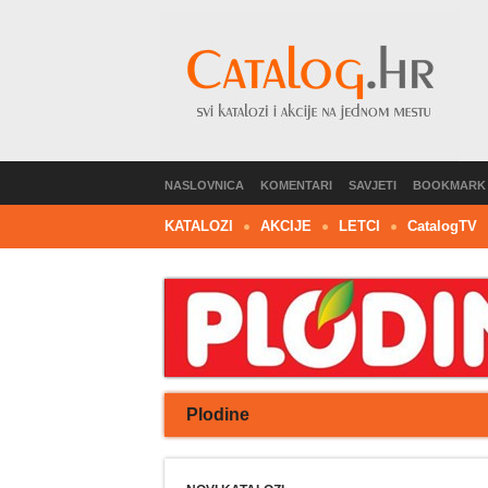
NASLOVNICA
KOMENTARI
SAVJETI
BOOKMARK
KATALOZI
AKCIJE
LETCI
C
atalog
TV
Plodine