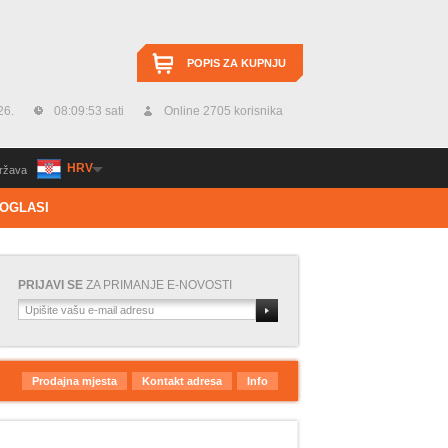
POPIS ZA KUPNJU
26.
08:09:54 sati
Online 2705 korisnika
HRV
ržava
OGLASI
PRIJAVI SE
ZA PRIMANJE E-NOVOSTI
Prodajna mjesta
Kontakt adresa
Info