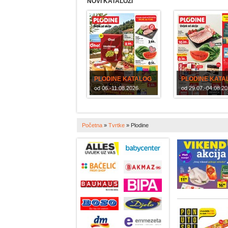
NOVI KATALOZI
PLODINE KATALOG
PLODINE KATA
od 06.-11.08.2026.
od 29.07.-04.08.20
Početna
»
Tvrtke
»
Plodine