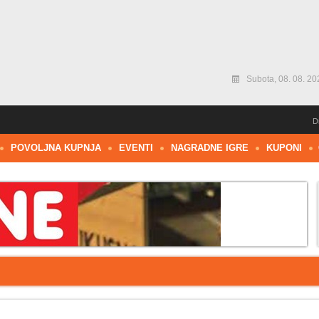
Subota, 08. 08. 20
D
POVOLJNA KUPNJA
EVENTI
NAGRADNE IGRE
KUPONI