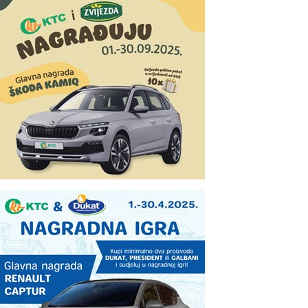
16
17
Sljedeća