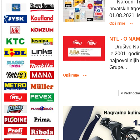
Narodni Trgo
hrvatskih trg
01.08.2021. is
Opširnije
NTL - O NA
Društvo Naro
je 2001. godi
najpovoljniji
Grupe...
Opširnije
« Prethodn