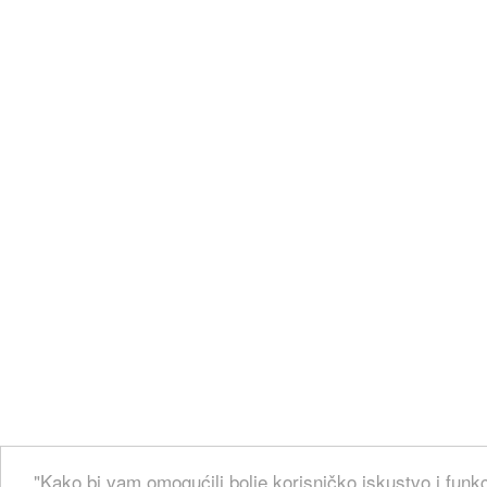
"Kako bi vam omogućili bolje korisničko iskustvo i funkc