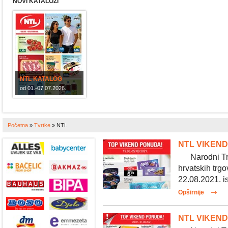
NOVI KATALOZI
NTL KATALOG
od 01.-07.07.2026.
Početna
»
Tvrtke
»
NTL
NTL VIKEND 
Narodni Trgo
hrvatskih trgo
22.08.2021. is
Opširnije
NTL VIKEND 