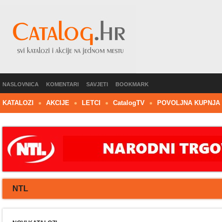
NASLOVNICA
KOMENTARI
SAVJETI
BOOKMARK
KATALOZI
AKCIJE
LETCI
C
atalog
TV
POVOLJNA KUPNJA
NTL