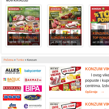
NOVI KATALOZI
KONZUM K
KONZUM KATALOG
KONZUM KATALOG
TOP PONU
od 04.-11.08.2026.
od 29.07.-04.08.2026.
od 19.06.-19.
Početna
»
Tvrtke
»
Konzum
KONZUM VIK
I ovog vikend
popuste i kup
centrima. Izdv
Opširnije
KONZUM VIK