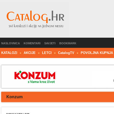
NASLOVNICA
KOMENTARI
SAVJETI
BOOKMARK
KATALOZI
AKCIJE
LETCI
C
atalog
TV
POVOLJNA KUPNJA
Konzum