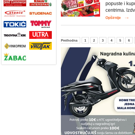
popuste i kup
centrima. Izdv
Opširnije
Prethodna
1
2
3
4
5
6