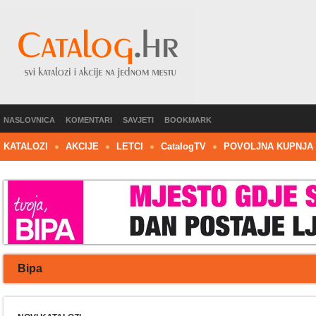
NASLOVNICA
KOMENTARI
SAVJETI
BOOKMARK
KATALOZI
AKCIJE
LETCI
C
atalog
TV
POVOLJNA KUPNJA
Bipa