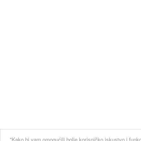
"Kako bi vam omogućili bolje korisničko iskustvo i funkc