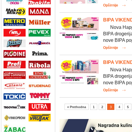
Opširnije
BIPA VIKEND
Nova Happy v
BIPA drogerij
nove BIPA pop
Opširnije
BIPA VIKEND
Nova Happy v
BIPA drogerij
nove BIPA pop
Opširnije
« Prethodna
1
2
3
4
5