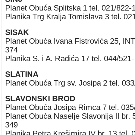
Planet Obuća Splitska 1 tel. 021/822-
Planika Trg Kralja Tomislava 3 tel. 0
SISAK
Planet Obuća Ivana Fistrovića 25, I
374
Planika S. i A. Radića 17 tel. 044/521
SLATINA
Planet Obuća Trg sv. Josipa 2 tel. 03
SLAVONSKI BROD
Planet Obuća Josipa Rimca 7 tel. 03
Planet Obuća Naselje Slavonija II br. 5
349
Planika Petra Krešimira IV br. 13 tel.