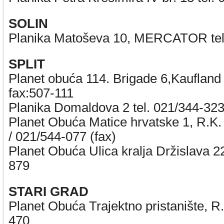
SOLIN
Planika Matoševa 10, MERCATOR tel
SPLIT
Planet obuća 114. Brigade 6,Kaufland t
fax:507-111
Planika Domaldova 2 tel. 021/344-32
Planet Obuća Matice hrvatske 1, R.K.
/ 021/544-077 (fax)
Planet Obuća Ulica kralja Držislava 2
879
STARI GRAD
Planet Obuća Trajektno pristanište, R
470