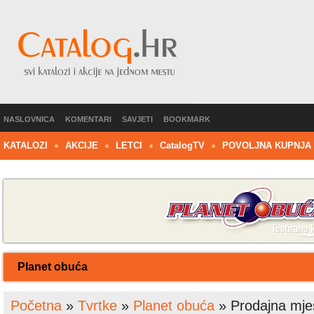
NASLOVNICA
KOMENTARI
SAVJETI
BOOKMARK
KATALOZI
AKCIJE
LETCI
C
atalog
TV
POVOLJNA KUPNJA
Planet obuća
Početna
»
Tvrtke
»
Planet obuća
»
Prodajna mje