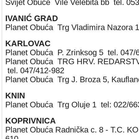
Svijet Obuće Vile Velebita bb tel. 05
IVANIĆ GRAD
Planet Obuća Trg Vladimira Nazora 
KARLOVAC
Planet Obuća P. Zrinksog 5 tel. 047/
Planet Obuća TRG HRV. REDARST
tel. 047/412-982
Planet Obuća Trg J. Broza 5, Kauflan
KNIN
Planet Obuća Trg Oluje 1 tel: 022/66
KOPRIVNICA
Planet Obuća Radnička c. 8 - T.C. K
610