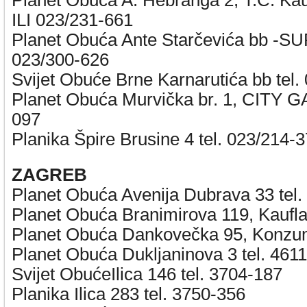
Planet Obuća A. Hebranga 2, T.C. Kau
ILI 023/231-661
Planet Obuća Ante Starčevića bb -
023/300-626
Svijet Obuće Brne Karnarutića bb tel.
Planet Obuća Murvička br. 1, CITY G
097
Planika Špire Brusine 4 tel. 023/214-
ZAGREB
Planet Obuća Avenija Dubrava 33 tel.
Planet Obuća Branimirova 119, Kaufla
Planet Obuća Dankovečka 95, Konzum
Planet Obuća Dukljaninova 3 tel. 461
Svijet ObućeIlica 146 tel. 3704-187
Planika Ilica 283 tel. 3750-356