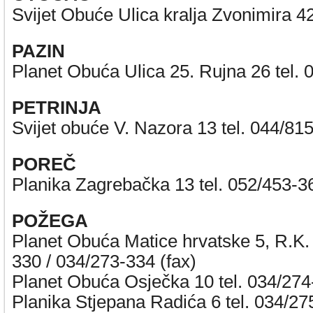
Svijet Obuće Ulica kralja Zvonimira 4
PAZIN
Planet Obuća Ulica 25. Rujna 26 tel.
PETRINJA
Svijet obuće V. Nazora 13 tel. 044/81
POREČ
Planika Zagrebačka 13 tel. 052/453-3
POŽEGA
Planet Obuća Matice hrvatske 5, R.K. 
330 / 034/273-334 (fax)
Planet Obuća Osječka 10 tel. 034/27
Planika Stjepana Radića 6 tel. 034/27