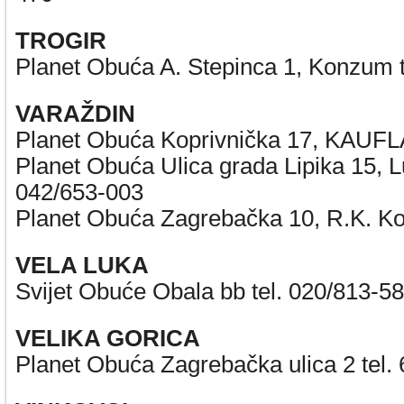
TROGIR
Planet Obuća A. Stepinca 1, Konzum t
VARAŽDIN
Planet Obuća Koprivnička 17, KAUFL
Planet Obuća Ulica grada Lipika 15, Lu
042/653-003
Planet Obuća Zagrebačka 10, R.K. Ko
VELA LUKA
Svijet Obuće Obala bb tel. 020/813-5
VELIKA GORICA
Planet Obuća Zagrebačka ulica 2 tel.