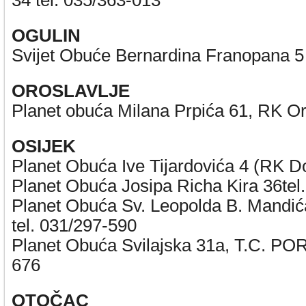
34 tel. 035/363-013
OGULIN
Svijet Obuće Bernardina Franopana 5 
OROSLAVLJE
Planet obuća Milana Prpića 61, RK Oro
OSIJEK
Planet Obuća Ive Tijardovića 4 (RK D
Planet Obuća Josipa Richa Kira 36tel
Planet Obuća Sv. Leopolda B. Mand
tel. 031/297-590
Planet Obuća Svilajska 31a, T.C. PO
676
OTOČAC