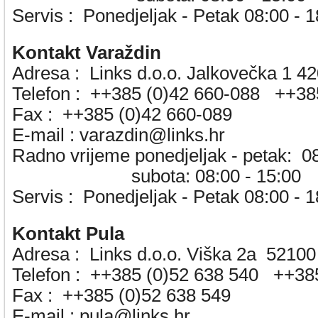
Servis :
Ponedjeljak - Petak 08:00 - 1
Kontakt Varaždin
Adresa :
Links d.o.o. Jalkovečka 1 4
Telefon :
++385 (0)42 660-088 ++38
Fax :
++385 (0)42 660-089
E-mail :
varazdin@links.hr
Radno vrijeme ponedjeljak - petak: 0
subota: 08:00 - 15:00
Servis :
Ponedjeljak - Petak 08:00 - 1
Kontakt Pula
Adresa :
Links d.o.o. Viška 2a 52100
Telefon :
++385 (0)52 638 540 ++385
Fax :
++385 (0)52 638 549
E-mail :
pula@links.hr