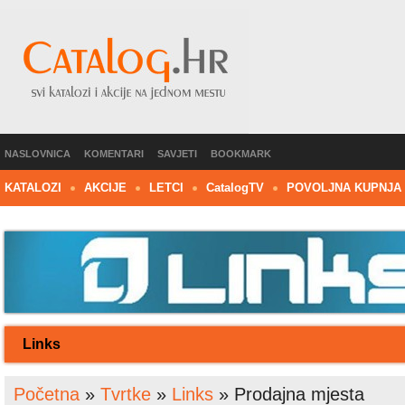
NASLOVNICA
KOMENTARI
SAVJETI
BOOKMARK
KATALOZI
AKCIJE
LETCI
C
atalog
TV
POVOLJNA KUPNJA
Links
Početna
»
Tvrtke
»
Links
»
Prodajna mjesta