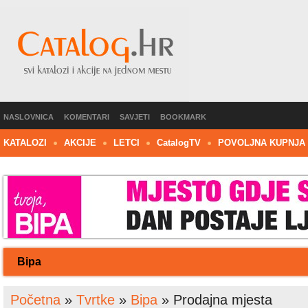
NASLOVNICA
KOMENTARI
SAVJETI
BOOKMARK
KATALOZI
AKCIJE
LETCI
C
atalog
TV
POVOLJNA KUPNJA
Bipa
Početna
»
Tvrtke
»
Bipa
»
Prodajna mjesta