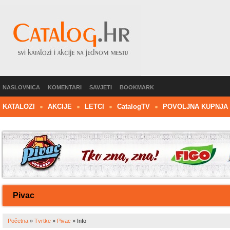
NASLOVNICA
KOMENTARI
SAVJETI
BOOKMARK
KATALOZI
AKCIJE
LETCI
C
atalog
TV
POVOLJNA KUPNJA
Pivac
Početna
»
Tvrtke
»
Pivac
»
Info