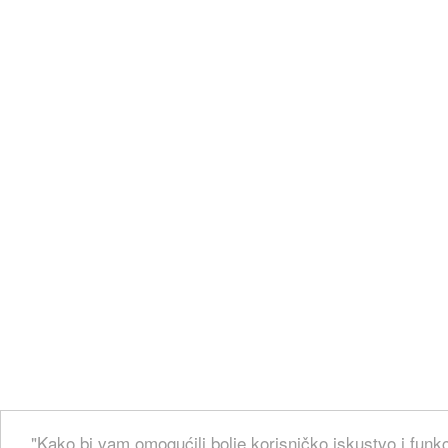
"Kako bi vam omogućili bolje korisničko iskustvo i funkc