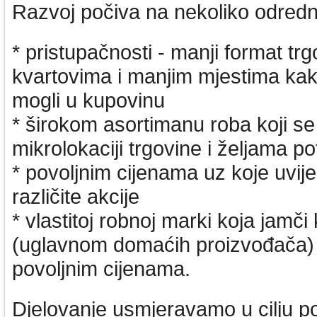
Razvoj počiva na nekoliko odredn
* pristupačnosti - manji format tr
kvartovima i manjim mjestima kak
mogli u kupovinu
* širokom asortimanu roba koji s
mikrolokaciji trgovine i željama p
* povoljnim cijenama uz koje uvi
različite akcije
* vlastitoj robnoj marki koja jamči
(uglavnom domaćih proizvođača)
povoljnim cijenama.
Djelovanje usmjeravamo u cilju p