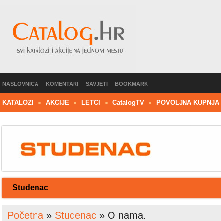
NASLOVNICA
KOMENTARI
SAVJETI
BOOKMARK
KATALOZI
AKCIJE
LETCI
C
atalog
TV
POVOLJNA KUPNJA
Studenac
Početna
»
Studenac
»
O nama.