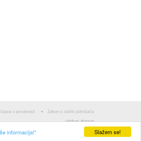
Izjava o privatnosti
Zakon o zaštiti potrošača
Slažem se!
še informacija!"