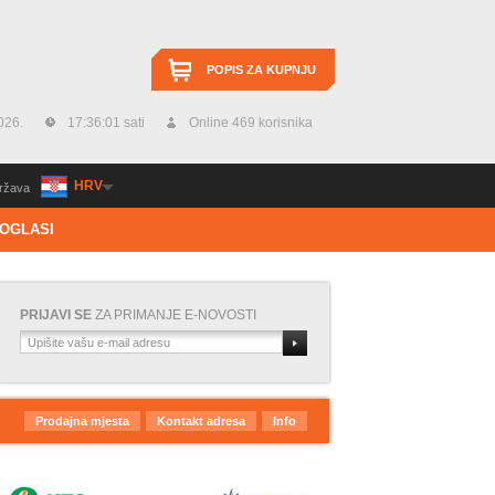
POPIS ZA KUPNJU
026.
17:36:02 sati
Online 469 korisnika
HRV
ržava
OGLASI
PRIJAVI SE
ZA PRIMANJE E-NOVOSTI
Prodajna mjesta
Kontakt adresa
Info