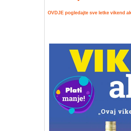
OVDJE pogledajte sve letke vikend ak