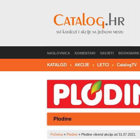
NASLOVNICA
KOMENTARI
SAVJETI
BOOKMARK
KATALOZI
AKCIJE
LETCI
C
atalog
TV
Plodine
Početna
»
Plodine
»
Plodine vikend akcija od 31.07.2021.