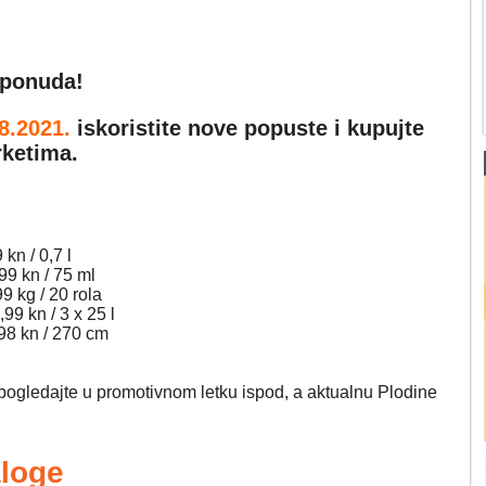
d ponuda!
08.2021
.
iskoristite nove popuste i kupujte
rketima
.
,99 kn / 0,7 l
,9
9 kn / 75 ml
34,99 kg / 20 rola
9,99 kn / 3 x 25 l
.199,98 kn / 270 cm
pogledajte u promotivnom letku ispod, a aktualnu Plodine
aloge