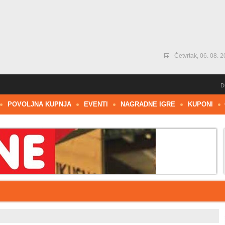
Četvrtak, 06. 08. 2
D
POVOLJNA KUPNJA
EVENTI
NAGRADNE IGRE
KUPONI