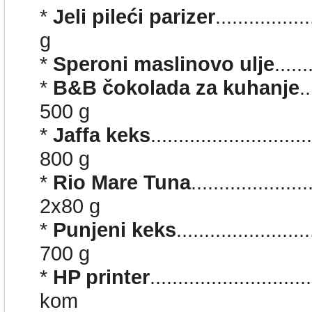
*
Jeli pileći parizer
................
g
*
Speroni maslinovo ulje
.....
*
B&B čokolada za kuhanje
.
500 g
*
Jaffa keks
.............
.............
800 g
*
Rio Mare Tuna
....................
2x80 g
*
Punjeni keks
......................
700 g
*
HP printer
.........................
kom