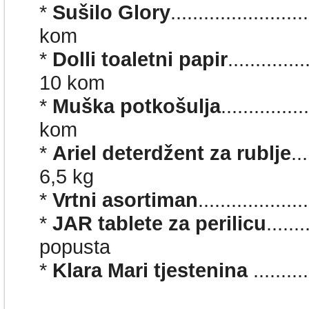
*
Sušilo Glory
......................
kom
*
Dolli toaletni papir
.............
10 kom
*
Muška potkošulja
...............
kom
*
Ariel deterdžent za rublje
..
6,5 kg
*
Vrtni asortiman
................
*
JAR tablete za perilicu
......
popusta
*
Klara Mari tjestenina
.......