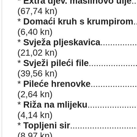
*
Extra djev. maslinovo ulje
.
(67,74 kn)
*
Domaći kruh s krumpirom
.
(6,40 kn)
*
Svježa pljeskavica
...........
(21,02 kn)
*
Svježi pileći file
...............
(39,56 kn)
*
Pileće hrenovke
.............
(2,64 kn)
*
Riža na mlijeku
..................
(4,14 kn)
*
Topljeni sir
.........................
(8,97 kn)