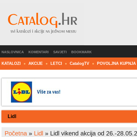
NASLOVNICA
KOMENTARI
SAVJETI
BOOKMARK
KATALOZI
AKCIJE
LETCI
C
atalog
TV
POVOLJNA KUPNJA
Lidl
Početna
»
Lidl
»
Lidl vikend akcija od 26.-28.05.