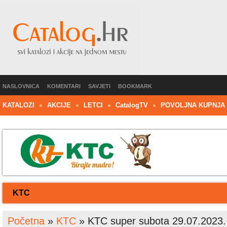
NASLOVNICA
KOMENTARI
SAVJETI
BOOKMARK
KATALOZI
AKCIJE
LETCI
C
atalog
TV
POVOLJNA KUPNJA
KTC
Početna
»
KTC
»
KTC super subota 29.07.2023.