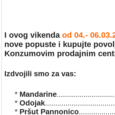
I ovog vikenda
od 04.- 06.03.
nove popuste i kupujte povol
Konzumovim prodajnim cent
Izdvojili smo za vas:
*
Mandarine
........................
*
Odojak
.............................
*
Pršut Pannonico
.............