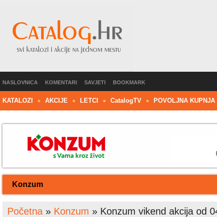
NASLOVNICA
KOMENTARI
SAVJETI
BOOKMARK
KATALOZI
AKCIJE
LETCI
C
atalog
TV
POVOLJNA KUPNJA
Konzum
Početna
»
Konzum
»
Konzum vikend akcija od 0