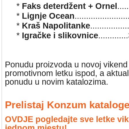
*
Faks deterdžent + Ornel
...
*
Lignje Ocean
..................
*
Kraš Napolitanke
...........
....
*
Igračke i slikovnice
...........
Ponudu proizvoda u novoj vikend a
promotivnom letku ispod, a aktu
ponudu u novim katalozima.
Prelistaj Konzum katalog
OVDJE pogledajte sve letke vik
jednom mjestu!