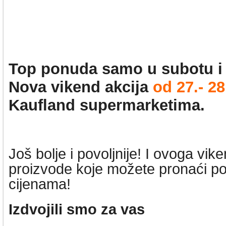
Top ponuda samo u subotu i 
Nova vikend akcija
od 27
.- 28
Kaufland supermarketima.
Još bolje i povoljnije! I ovoga vi
proizvode koje možete pronaći po 
cijenama!
Izdvojili smo za vas