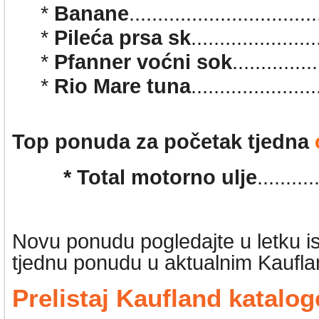
*
Banane
...............................
*
Pileća prsa sk
...................
*
Pfanner voćni sok
............
*
Rio Mare tuna
.................
Top ponuda za početak tjedna
* Total motorno ulje
........
Novu ponudu pogledajte u letku 
tjednu ponudu u aktualnim Kaufla
Prelistaj Kaufland katalog