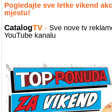
Pogledajte sve letke vikend ak
mjestu!
Catalog
TV
-
Sve nove tv rekla
YouTube kanalu