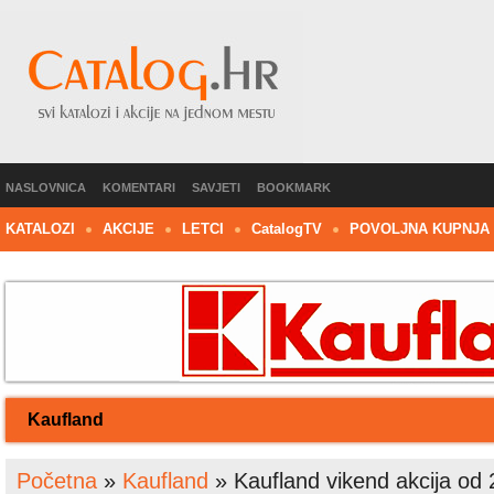
NASLOVNICA
KOMENTARI
SAVJETI
BOOKMARK
KATALOZI
AKCIJE
LETCI
C
atalog
TV
POVOLJNA KUPNJA
Kaufland
Početna
»
Kaufland
»
Kaufland vikend akcija od