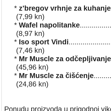
*
z'bregov vrhnje za kuhanje
(7,99
kn)
*
Wafel napolitanke
.............
(8,97 kn)
*
Iso sport Vindi
...................
(7,46 kn)
*
Mr Muscle za odčepljivanje
(45,96 kn)
*
Mr Muscle za čišćenje
......
(24,86 kn)
Ponudu proizvoda u prigodnoj vike