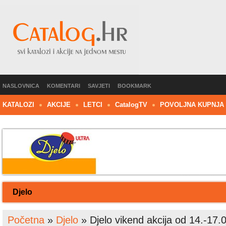
NASLOVNICA
KOMENTARI
SAVJETI
BOOKMARK
KATALOZI
AKCIJE
LETCI
C
atalog
TV
POVOLJNA KUPNJA
Djelo
Početna
»
Djelo
»
Djelo vikend akcija od 14.-17.