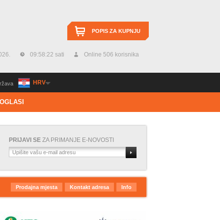
POPIS ZA KUPNJU
026.
09:58:23 sati
Online 506 korisnika
HRV
ržava
OGLASI
PRIJAVI SE
ZA PRIMANJE E-NOVOSTI
Prodajna mjesta
Kontakt adresa
Info