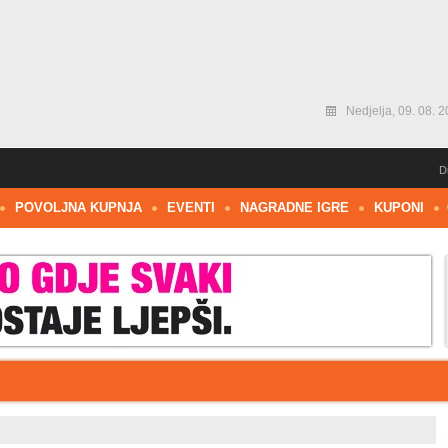
Nedjelja, 09. 08. 2
D
POVOLJNA KUPNJA
EVENTI
NAGRADNE IGRE
KUPONI