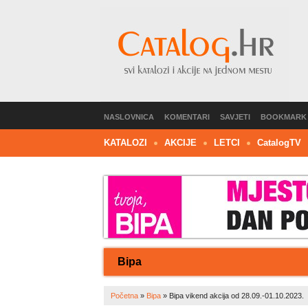
NASLOVNICA
KOMENTARI
SAVJETI
BOOKMARK
KATALOZI
AKCIJE
LETCI
C
atalog
TV
Bipa
Početna
»
Bipa
»
Bipa vikend akcija od 28.09.-01.10.2023.