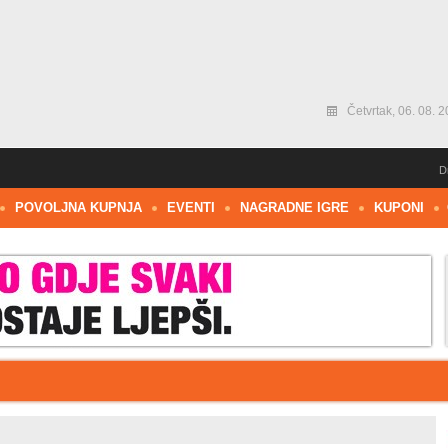
Četvrtak, 06. 08. 2
D
POVOLJNA KUPNJA
EVENTI
NAGRADNE IGRE
KUPONI