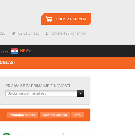
POPIS ZA KUPNJU
026.
02:31:54 sati
Online 428 korisnika
HRV
ržava
OGLASI
PRIJAVI SE
ZA PRIMANJE E-NOVOSTI
Prodajna mjesta
Kontakt adresa
Info