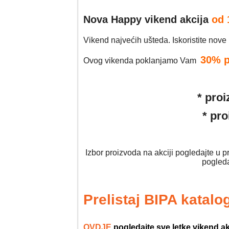
Nova Happy vikend akcija
od 
Vikend najvećih ušteda. Iskoristite nove
30% p
Ovog vikenda poklanjamo Vam
* proi
* pr
Izbor proizvoda na akciji pogledajte u 
pogleda
Prelistaj BIPA katalo
OVDJE
pogledajte sve letke vikend a