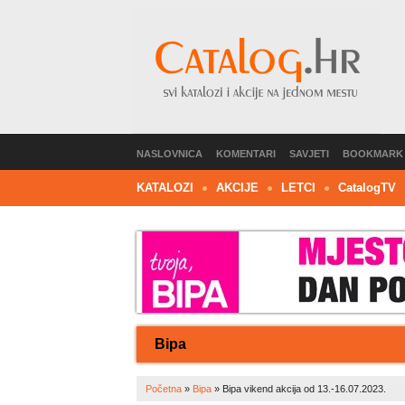
NASLOVNICA
KOMENTARI
SAVJETI
BOOKMARK
KATALOZI
AKCIJE
LETCI
C
atalog
TV
Bipa
Početna
»
Bipa
»
Bipa vikend akcija od 13.-16.07.2023.