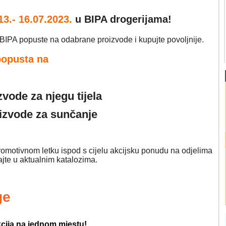
13.- 16.07
.2023.
u BIPA drogerijama!
 BIPA popuste na odabrane proizvode i kupujte povoljnije.
opusta na
zvode za njegu tijela
oizvode za sunčanje
promotivnom letku ispod s cijelu akcijsku ponudu na odjelima
jte u aktualnim katalozima.
ge
kcija na jednom mjestu!