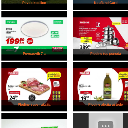
Pevec kosilice
Kaufland Card
Pevexovih 7 a
Plodine top ponuda
Plodine super akcija
Plodine akcija uštede