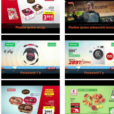
Plodine tjedna akcija
Plodine tjedan talinanskih bren
Pevexovih 7 b
Pevexovif 7 a