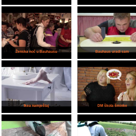
Ženska noć u Bauhausu
Bauhaus uradi sam
Ikea namještaj
DM škola šminke