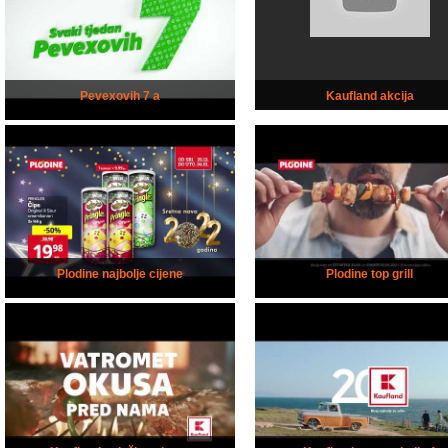
Pevexovih 7 a
Kaufland akcija
Plodine najbolje cijene
Plodine top grill