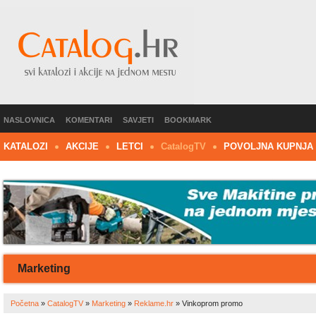
NASLOVNICA
KOMENTARI
SAVJETI
BOOKMARK
KATALOZI
AKCIJE
LETCI
C
atalog
TV
POVOLJNA KUPNJA
Marketing
Početna
»
CatalogTV
»
Marketing
»
Reklame.hr
»
Vinkoprom promo