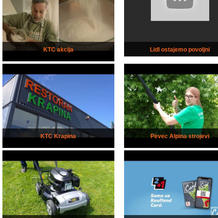
KTC akcija
Lidl ostajemo povoljni
KTC Krapina
Pevec Alpina strojevi