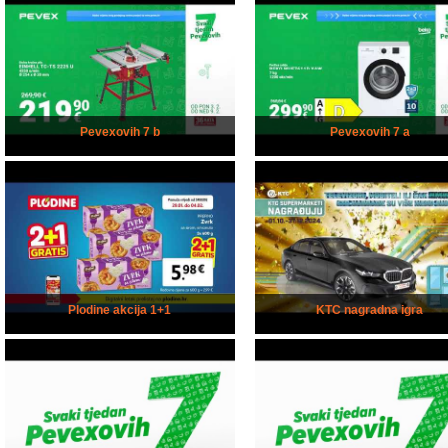
Pevexovih 7 b
Pevexovih 7 a
Plodine akcija 1+1
KTC nagradna igra