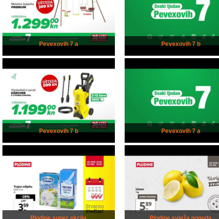
Pevexovih 7 a
Pevexovih 7 b
Pevexovih 7 b
Pevexovih 7 a
Plodine super akcija
Plodine svježa ponuda