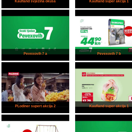
Kaufland svježina okusa
Kaufland super akcija 1
Pevexovih 7 a
Pevexovih 7 b
PLodiner supert akcija 2
Kaufland super akcija 1