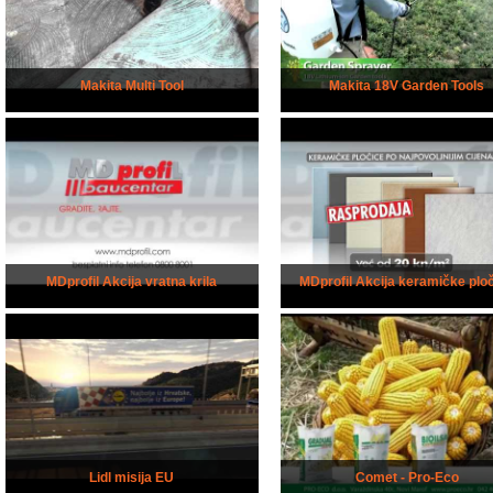
Makita Multi Tool
Makita 18V Garden Tools
MDprofil Akcija vratna krila
MDprofil Akcija keramičke plo
Lidl misija EU
Comet - Pro-Eco