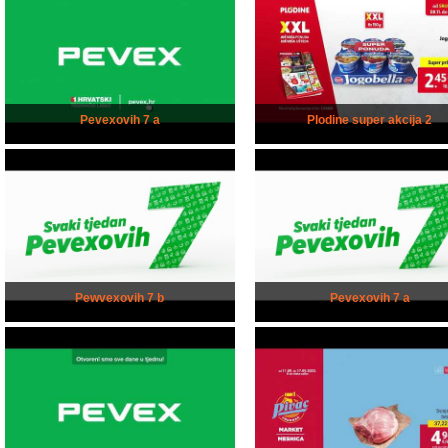
Pevexovih 7 a
Plodine super akcija 2
Pewvexovih 7 b
Pevexovih 7 a