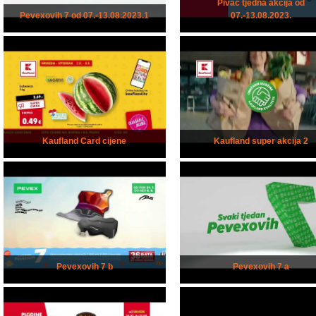
Pivac tjedna akcija od
Pevexovih 7 od 07.-13.08.2023.1
07.-13.08.2023.
Kaufland Card cijene
Kaufland super akcija 2
Pevexovih 7 b
Pevexovih 7 a