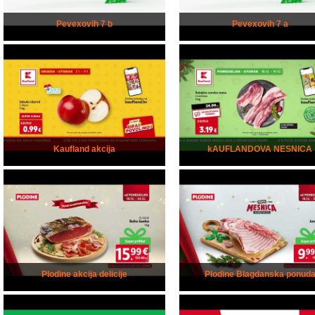
Pevexovih 7 b
Pevexovih 7 a
Kaufland akcija
kAUFLANDOVA NESNICA
Plodine akcija delicije
Plodine Blagdanska ponud