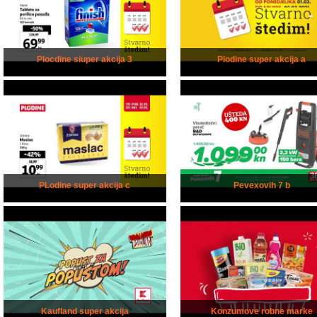
Plocdine siuper akcija 3
Plodine super akcija a
PLodine super akcija c
Pevexovih 7 b
Kaufland super akcija
Konzumove robne marke