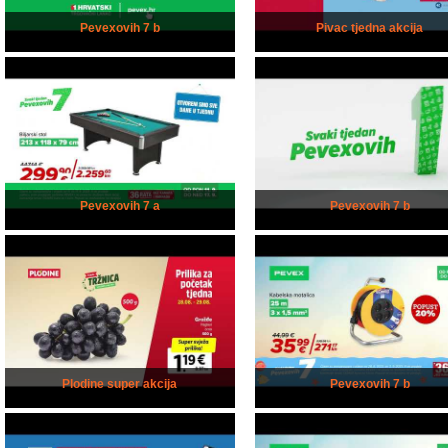
Pevexovih 7 b
Pivac tjedna akcija
Pevexovih 7 a
Pevexovih 7 b
Plodine super akcija
Pevexovih 7 b