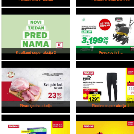
Kaufland super akcija 2
Pevexovih 7 a
Pivac tjedna akcija
Plodine super akcija 1