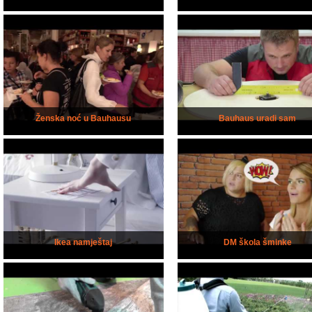
Ženska noć u Bauhausu
Bauhaus uradi sam
Ikea namještaj
DM škola šminke