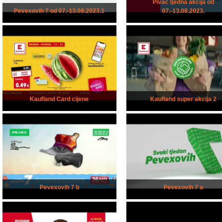
Pivac tjedna akcija od
Pevexovih 7 od 07.-13.08.2023.1
07.-13.08.2023.
Kaufland Card cijene
Kaufland super akcija 2
Pevexovih 7 b
Pevexovih 7 a