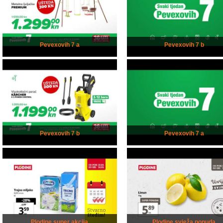
Pevexovih 7 a
Pevexovih 7 b
Pevexovih 7 b
Pevexovih 7 a
Plodine super akcija
Plodine svježa ponuda