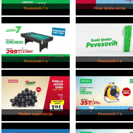
Pevexovih 7 b
Pivac tjedna akcija
Pevexovih 7 a
Pevexovih 7 b
Plodine super akcija
Pevexovih 7 b