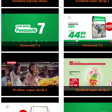
Kaufland svježina okusa
Kaufland super akcija 1
Pevexovih 7 a
Pevexovih 7 b
PLodiner supert akcija 2
Kaufland super akcija 1