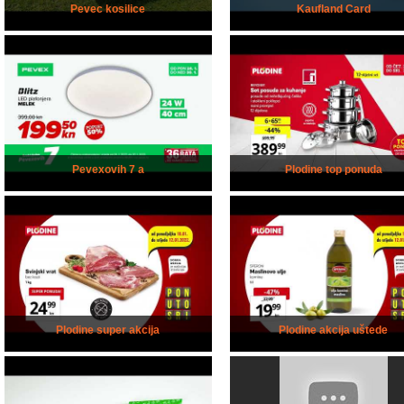
Pevec kosilice
Kaufland Card
Pevexovih 7 a
Plodine top ponuda
Plodine super akcija
Plodine akcija uštede