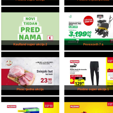
Kaufland super akcija 2
Pevexovih 7 a
Pivac tjedna akcija
Plodine super akcija 1