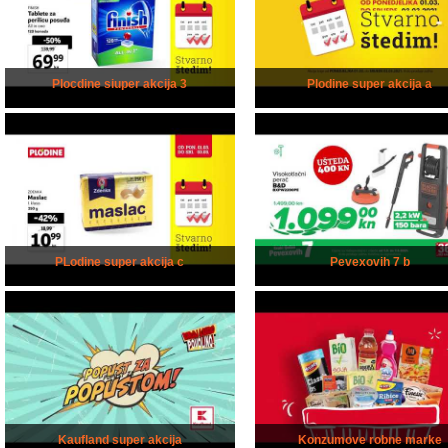
Plocdine siuper akcija 3
Plodine super akcija a
PLodine super akcija c
Pevexovih 7 b
Kaufland super akcija
Konzumove robne marke