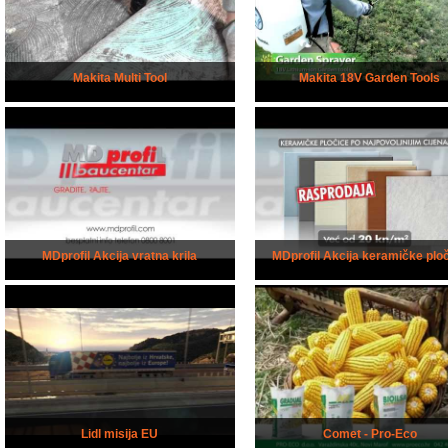
Makita Multi Tool
Makita 18V Garden Tools
MDprofil Akcija vratna krila
MDprofil Akcija keramičke plo
Lidl misija EU
Comet - Pro-Eco