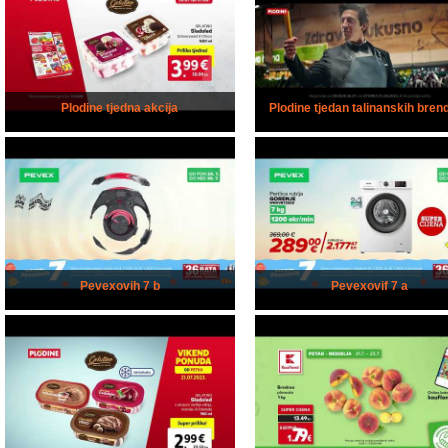
Plodine tjedna akcija
Plodine tjedan talinanskih bren
Pevexovih 7 b
Pevexovif 7 a