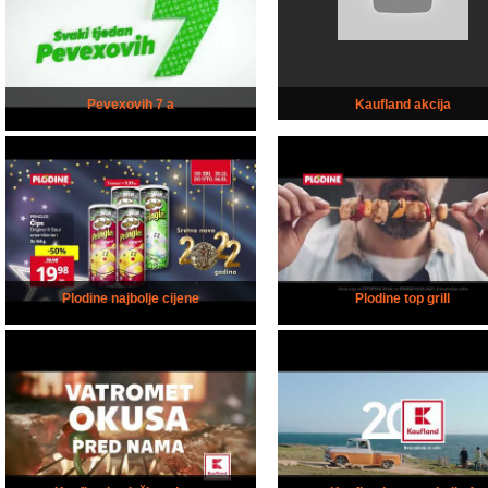
Pevexovih 7 a
Kaufland akcija
Plodine najbolje cijene
Plodine top grill