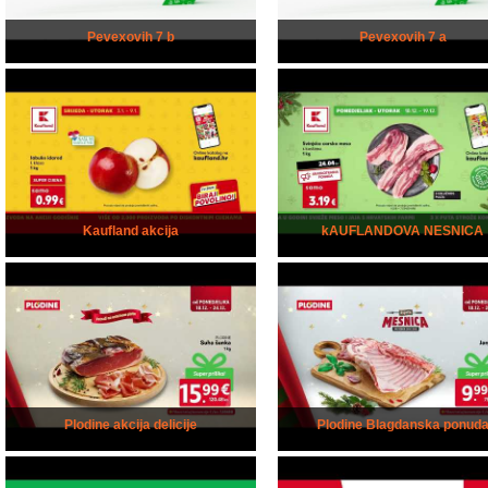
Pevexovih 7 b
Pevexovih 7 a
Kaufland akcija
kAUFLANDOVA NESNICA
Plodine akcija delicije
Plodine Blagdanska ponud