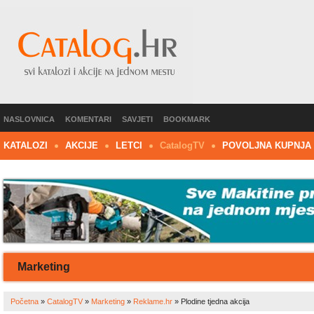
NASLOVNICA
KOMENTARI
SAVJETI
BOOKMARK
KATALOZI
AKCIJE
LETCI
C
atalog
TV
POVOLJNA KUPNJA
Marketing
Početna
»
CatalogTV
»
Marketing
»
Reklame.hr
»
Plodine tjedna akcija