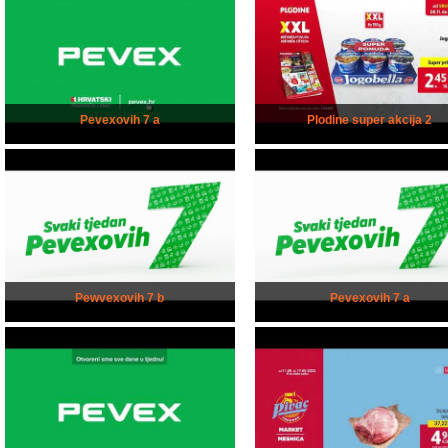
Pevexovih 7 a
Plodine super akcija 2
Pewvexovih 7 b
Pevexovih 7 a