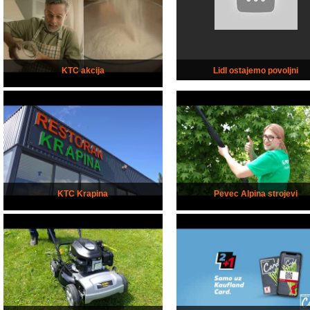
KTC akcija
Lidl ostajemo povoljni
KTC Krapina
Pevec Alpina strojevi