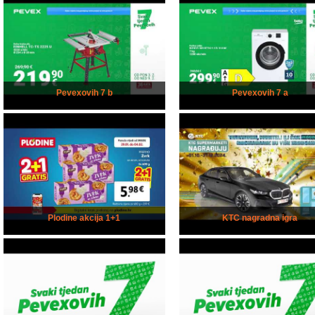
Pevexovih 7 b
Pevexovih 7 a
Plodine akcija 1+1
KTC nagradna igra