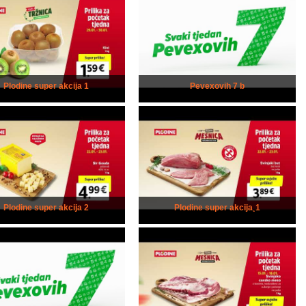
Plodine super akcija 1
Pevexovih 7 b
Plodine super akcija 2
Plodine super akcija¸1