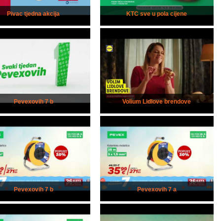
Pivac tjedna akcija
KTC sve u pola cijene
Pevexovih 7 b
Volium Lidlove brendove
Pevexovih 7 b
Pevexovih 7 a