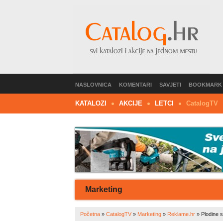
NASLOVNICA
KOMENTARI
SAVJETI
BOOKMARK
KATALOZI
AKCIJE
LETCI
C
atalog
TV
Marketing
Početna
»
CatalogTV
»
Marketing
»
Reklame.hr
»
Plodine s