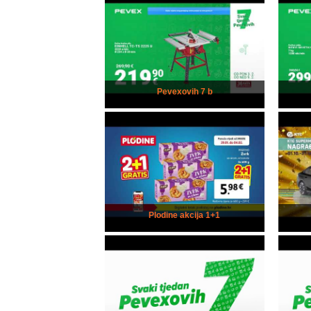
Pevexovih 7 b
Plodine akcija 1+1