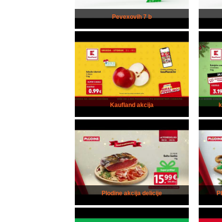
Pevexovih 7 b
Kaufland akcija
Plodine akcija delicije
P