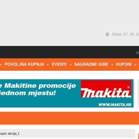
Petak, 07. 08. 2
D
POVOLJNA KUPNJA
EVENTI
NAGRADNE IGRE
KUPONI
uper akcija¸1