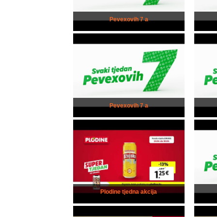
Pevexovih 7 a
Pevexovih 7 a
Plodine tjedna akcija