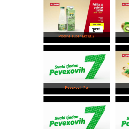
Plodine super akcija 2
Pevexovih 7 a