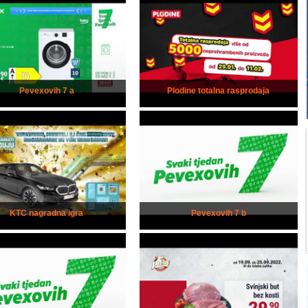
Pevexovih 7 a
Plodine totalna rasprodaja
KTC nagradna igra
Pevexovih 7 b