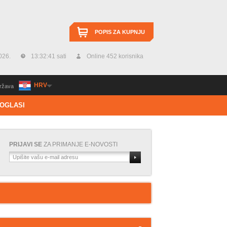
POPIS ZA KUPNJU
026.
13:32:42 sati
Online 452 korisnika
HRV
ržava
OGLASI
PRIJAVI SE
ZA PRIMANJE E-NOVOSTI