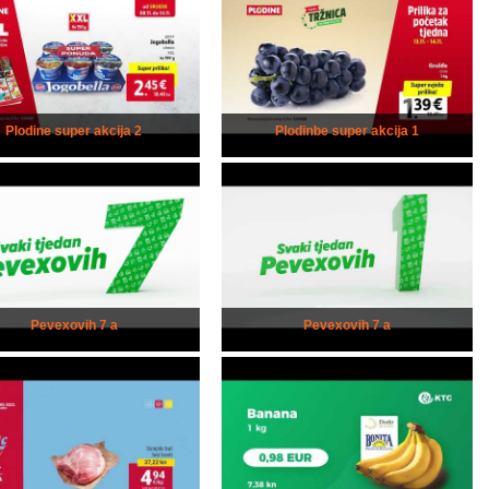
Plodine super akcija 2
Plodinbe super akcija 1
Pevexovih 7 a
Pevexovih 7 a