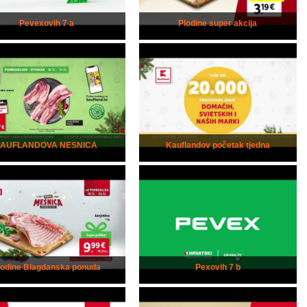
Pevexovih 7 a
Plodine super akcija
kAUFLANDOVA NESNICA
Kauflandov početak tjedna
lodine Blagdanska ponuda
Pexovih 7 b