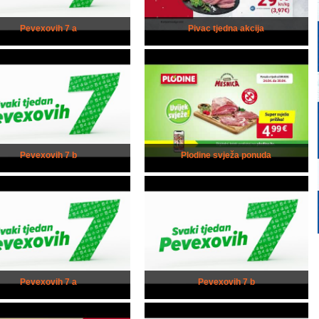
Pevexovih 7 a
Pivac tjedna akcija
Pevexovih 7 b
Plodine svježa ponuda
Pevexovih 7 a
Pevexovih 7 b