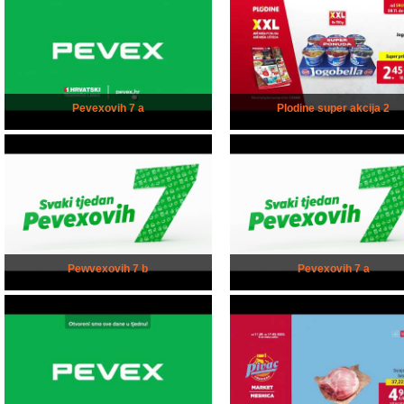
Pevexovih 7 a
Plodine super akcija 2
Pewvexovih 7 b
Pevexovih 7 a