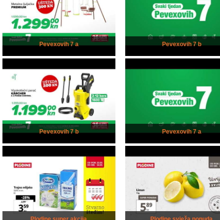
Pevexovih 7 a
Pevexovih 7 b
Pevexovih 7 b
Pevexovih 7 a
Plodine super akcija
Plodine svježa ponuda