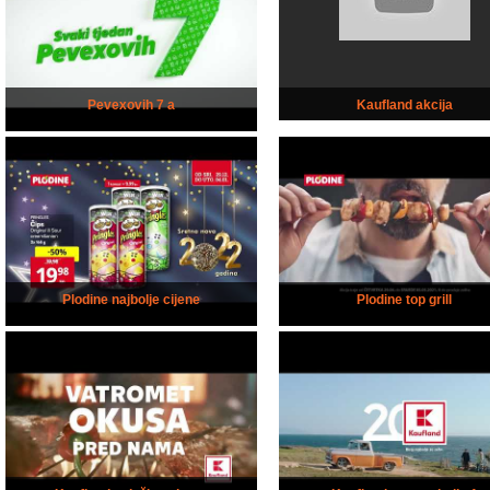
Pevexovih 7 a
Kaufland akcija
Plodine najbolje cijene
Plodine top grill