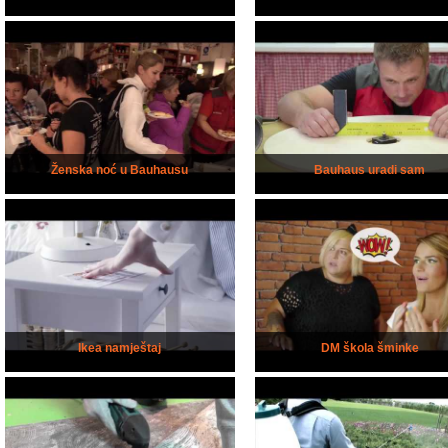
Ženska noć u Bauhausu
Bauhaus uradi sam
Ikea namještaj
DM škola šminke