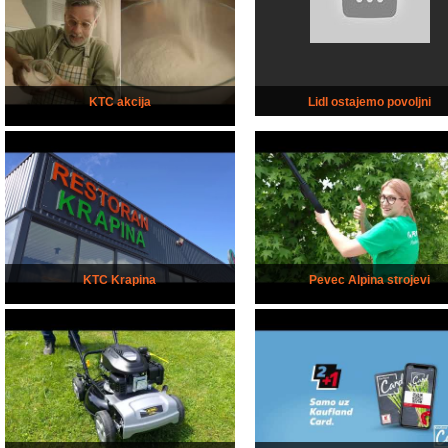
KTC akcija
Lidl ostajemo povoljni
KTC Krapina
Pevec Alpina strojevi