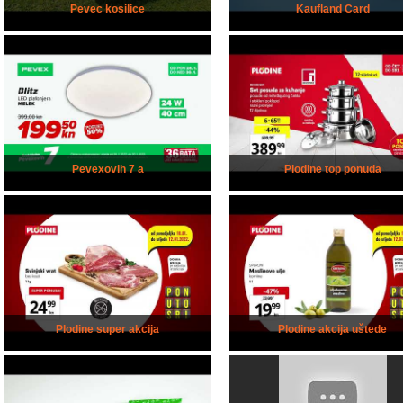
Pevec kosilice
Kaufland Card
Pevexovih 7 a
Plodine top ponuda
Plodine super akcija
Plodine akcija uštede