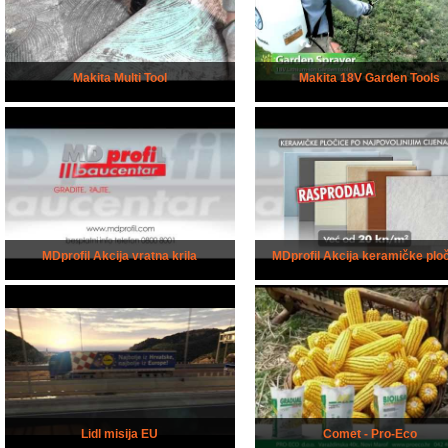
Makita Multi Tool
Makita 18V Garden Tools
MDprofil Akcija vratna krila
MDprofil Akcija keramičke plo
Lidl misija EU
Comet - Pro-Eco