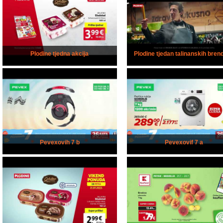
Plodine tjedna akcija
Plodine tjedan talinanskih bren
Pevexovih 7 b
Pevexovif 7 a