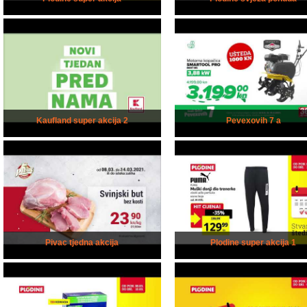
Kaufland super akcija 2
Pevexovih 7 a
Pivac tjedna akcija
Plodine super akcija 1