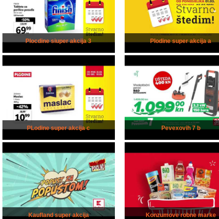
Plocdine siuper akcija 3
Plodine super akcija a
PLodine super akcija c
Pevexovih 7 b
Kaufland super akcija
Konzumove robne marke