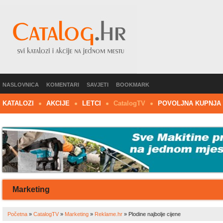
NASLOVNICA
KOMENTARI
SAVJETI
BOOKMARK
KATALOZI
AKCIJE
LETCI
C
atalog
TV
POVOLJNA KUPNJA
Marketing
Početna
»
CatalogTV
»
Marketing
»
Reklame.hr
»
Plodine najbolje cijene