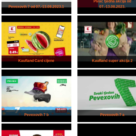
Pivac tjedna akcija od
Pevexovih 7 od 07.-13.08.2023.1
07.-13.08.2023.
Kaufland Card cijene
Kaufland super akcija 2
Pevexovih 7 b
Pevexovih 7 a