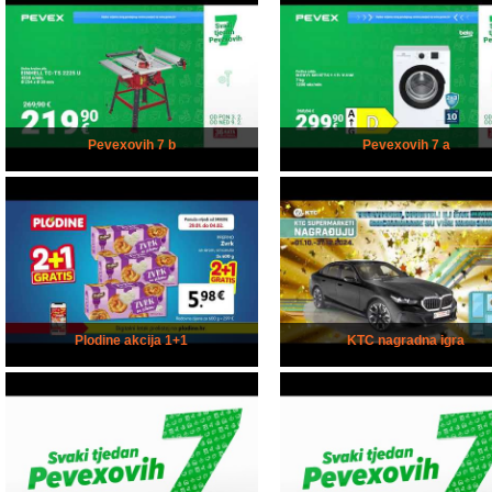
Pevexovih 7 b
Pevexovih 7 a
Plodine akcija 1+1
KTC nagradna igra