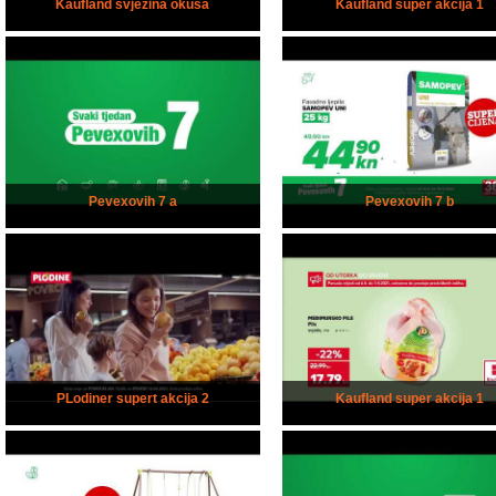
Kaufland svježina okusa
Kaufland super akcija 1
Pevexovih 7 a
Pevexovih 7 b
PLodiner supert akcija 2
Kaufland super akcija 1