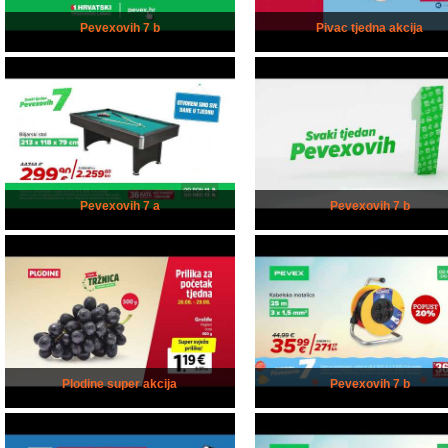
Pevexovih 7 b
Pivac tjedna akcija
Pevexovih 7 a
Pevexovih 7 b
Plodine super akcija
Pevexovih 7 b