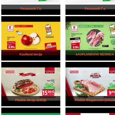
Pevexovih 7 b
Pevexovih 7 a
Kaufland akcija
kAUFLANDOVA NESNICA
Plodine akcija delicije
Plodine Blagdanska ponud