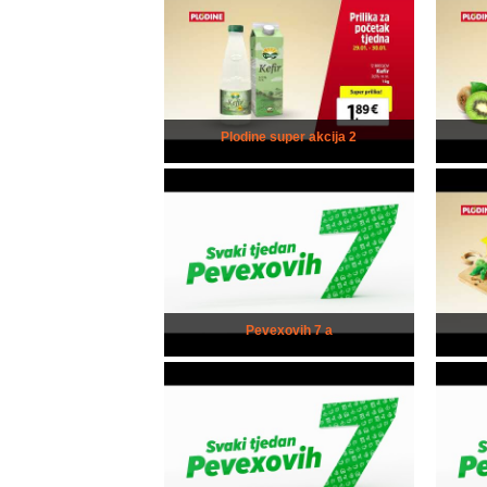
Plodine super akcija 2
Pevexovih 7 a