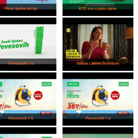
Pivac tjedna akcija
KTC sve u pola cijene
Pevexovih 7 b
Volium Lidlove brendove
Pevexovih 7 b
Pevexovih 7 a