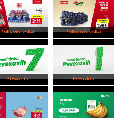
Plodine super akcija 2
Plodinbe super akcija 1
Pevexovih 7 a
Pevexovih 7 a