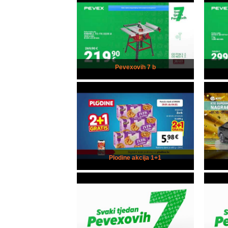
Pevexovih 7 b
Plodine akcija 1+1