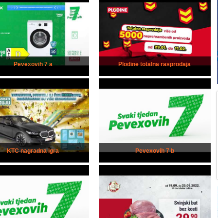
Pevexovih 7 a
Plodine totalna rasprodaja
KTC nagradna igra
Pevexovih 7 b