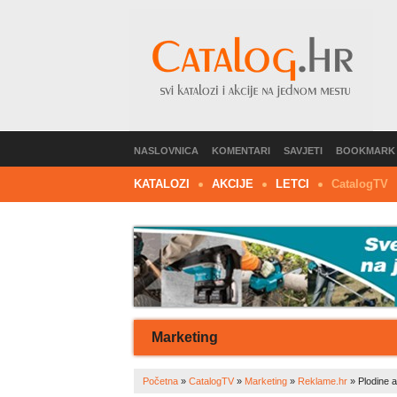
NASLOVNICA
KOMENTARI
SAVJETI
BOOKMARK
KATALOZI
AKCIJE
LETCI
C
atalog
TV
Marketing
Početna
»
CatalogTV
»
Marketing
»
Reklame.hr
»
Plodine a