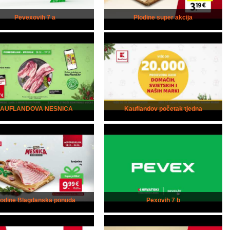
Pevexovih 7 a
Plodine super akcija
kAUFLANDOVA NESNICA
Kauflandov početak tjedna
lodine Blagdanska ponuda
Pexovih 7 b