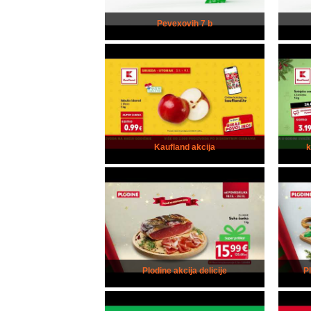
Pevexovih 7 b
Kaufland akcija
Plodine akcija delicije
P