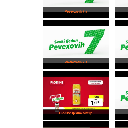
Pevexovih 7 a
Pevexovih 7 a
Plodine tjedna akcija