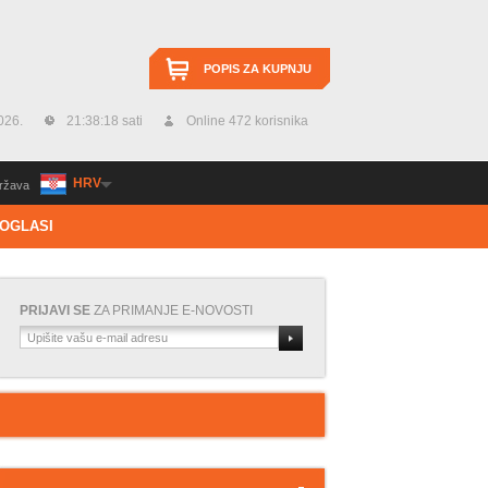
POPIS ZA KUPNJU
026.
21:38:20 sati
Online 472 korisnika
HRV
ržava
OGLASI
PRIJAVI SE
ZA PRIMANJE E-NOVOSTI