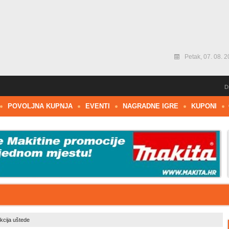
Petak, 07. 08. 2
D
POVOLJNA KUPNJA
EVENTI
NAGRADNE IGRE
KUPONI
kcija uštede