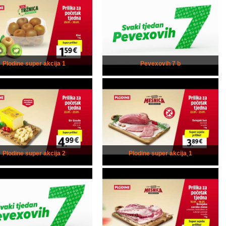
Plodine super akcija 1
Pevexovih 7 b
Plodine super akcija 2
Plodine super akcija¸1