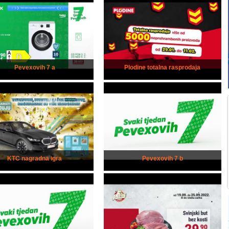
Pevexovih 7 a
Plodine totalna rasprodaja
KTC nagradna igra
Pevexovih 7 b