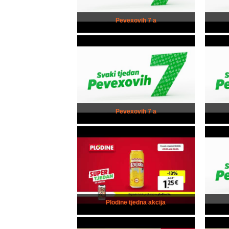
Pevexovih 7 a
Pevexovih 7 a
Plodine tjedna akcija