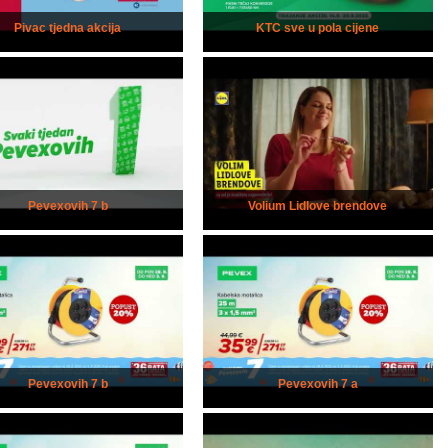
Pivac tjedna akcija
KTC sve u pola cijene
Pevexovih 7 b
Volium Lidlove brendove
Pevexovih 7 b
Pevexovih 7 a