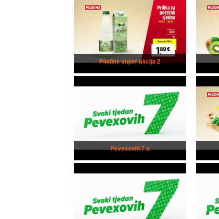
Plodine super akcija 2
Pevexovih 7 a