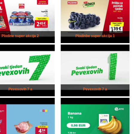
Plodine super akcija 2
Plodinbe super akcija 1
Pevexovih 7 a
Pevexovih 7 a