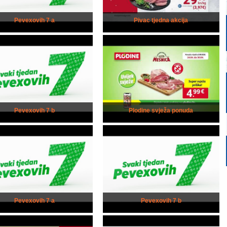
Pevexovih 7 a
Pivac tjedna akcija
Pevexovih 7 b
Plodine svježa ponuda
Pevexovih 7 a
Pevexovih 7 b