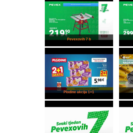
Pevexovih 7 b
Plodine akcija 1+1