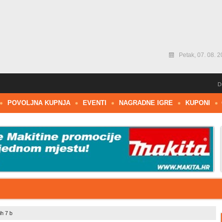
Petak, 07. 08. 2
D
POVOLJNA KUPNJA
EVENTI
NAGRADNE IGRE
KUPONI
h 7 b