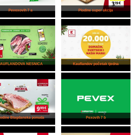
Pevexovih 7 a
Plodine super akcija
kAUFLANDOVA NESNICA
Kauflandov početak tjedna
lodine Blagdanska ponuda
Pexovih 7 b