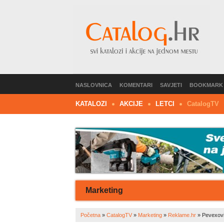
NASLOVNICA
KOMENTARI
SAVJETI
BOOKMARK
KATALOZI
AKCIJE
LETCI
C
atalog
TV
Marketing
Početna
»
CatalogTV
»
Marketing
»
Reklame.hr
»
Pevexovi