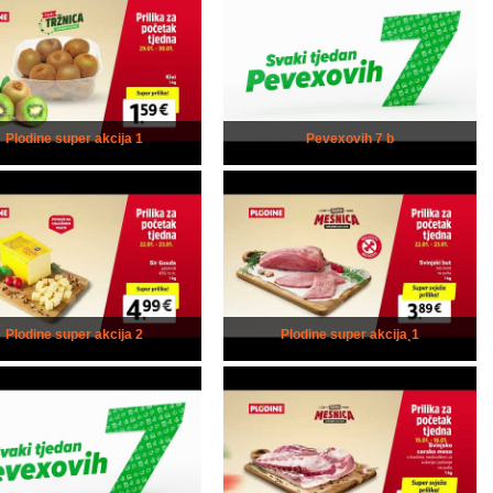
Plodine super akcija 1
Pevexovih 7 b
Plodine super akcija 2
Plodine super akcija¸1