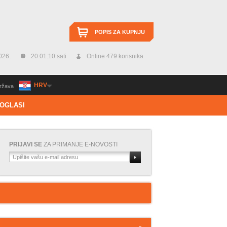
POPIS ZA KUPNJU
026.
20:01:12 sati
Online 479 korisnika
HRV
ržava
OGLASI
PRIJAVI SE
ZA PRIMANJE E-NOVOSTI