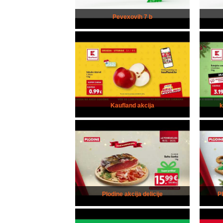
Pevexovih 7 b
Kaufland akcija
Plodine akcija delicije
P