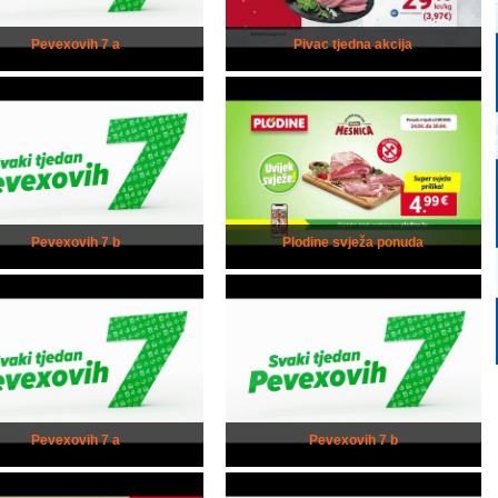
Pevexovih 7 a
Pivac tjedna akcija
Pevexovih 7 b
Plodine svježa ponuda
Pevexovih 7 a
Pevexovih 7 b