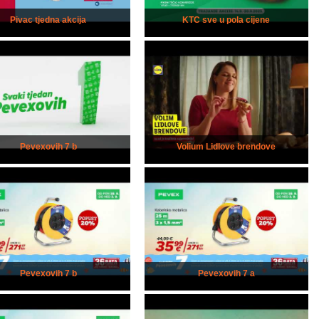
Pivac tjedna akcija
KTC sve u pola cijene
Pevexovih 7 b
Volium Lidlove brendove
Pevexovih 7 b
Pevexovih 7 a