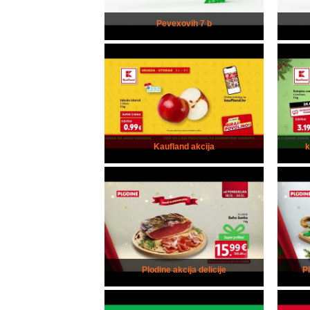
Pevexovih 7 b
Kaufland akcija
Plodine akcija delicije
P