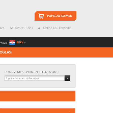
POPIS ZA KUPNJU
026.
02:25:19 sati
Online 450 korisnika
HRV
ržava
OGLASI
PRIJAVI SE
ZA PRIMANJE E-NOVOSTI