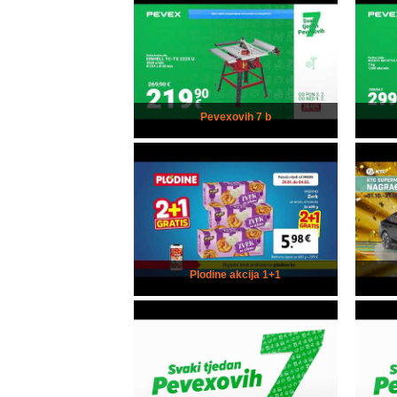
Pevexovih 7 b
Plodine akcija 1+1