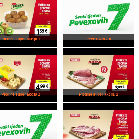
Plodine super akcija 1
Pevexovih 7 b
Plodine super akcija 2
Plodine super akcija¸1