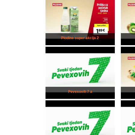
Plodine super akcija 2
Pevexovih 7 a