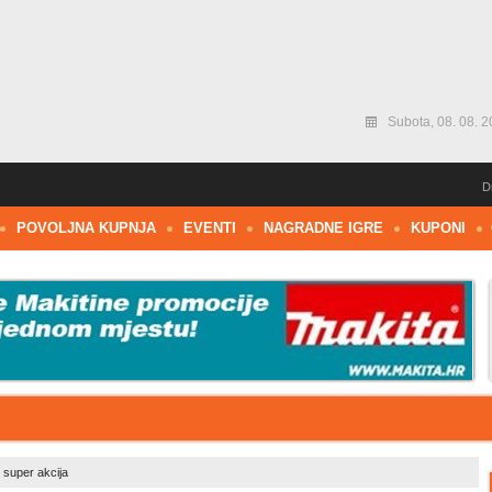
Subota, 08. 08. 2
D
POVOLJNA KUPNJA
EVENTI
NAGRADNE IGRE
KUPONI
 super akcija