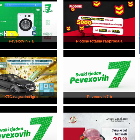
Pevexovih 7 a
Plodine totalna rasprodaja
KTC nagradna igra
Pevexovih 7 b