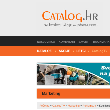
NASLOVNICA
KOMENTARI
SAVJETI
BOOKMARK
KATALOZI
AKCIJE
LETCI
C
atalog
TV
Marketing
Početna
»
CatalogTV
»
Marketing
»
Reklame.hr
»
Kauifland