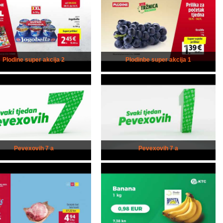
Plodine super akcija 2
Plodinbe super akcija 1
Pevexovih 7 a
Pevexovih 7 a