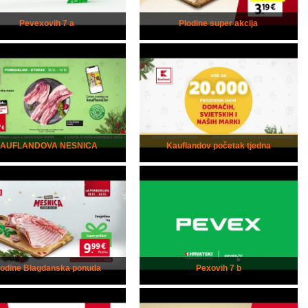
Pevexovih 7 a
Plodine super akcija
kAUFLANDOVA NESNICA
Kauflandov početak tjedna
lodine Blagdanska ponuda
Pexovih 7 b