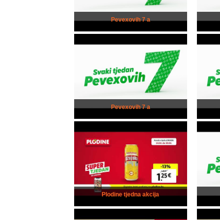
Pevexovih 7 a
Pevexovih 7 a
Plodine tjedna akcija