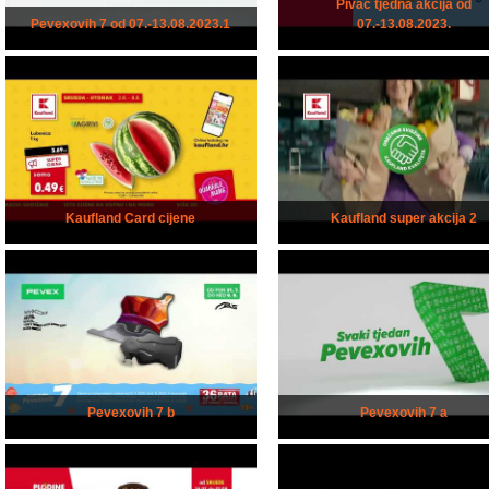
Pivac tjedna akcija od
Pevexovih 7 od 07.-13.08.2023.1
07.-13.08.2023.
Kaufland Card cijene
Kaufland super akcija 2
Pevexovih 7 b
Pevexovih 7 a