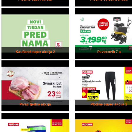
Kaufland super akcija 2
Pevexovih 7 a
Pivac tjedna akcija
Plodine super akcija 1