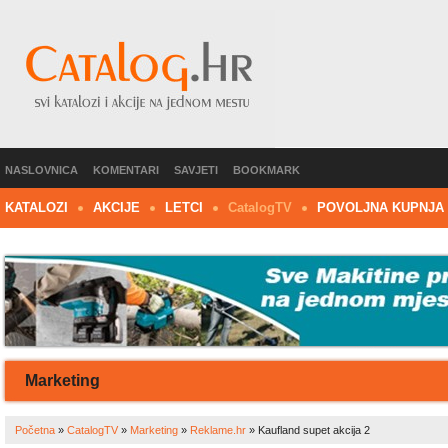
NASLOVNICA
KOMENTARI
SAVJETI
BOOKMARK
KATALOZI
AKCIJE
LETCI
C
atalog
TV
POVOLJNA KUPNJA
Marketing
Početna
»
CatalogTV
»
Marketing
»
Reklame.hr
»
Kaufland supet akcija 2