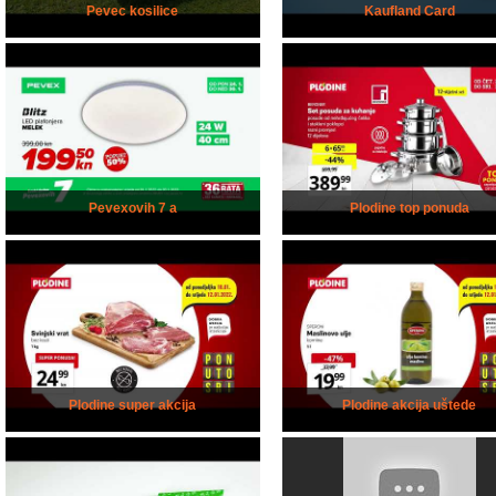
Pevec kosilice
Kaufland Card
Pevexovih 7 a
Plodine top ponuda
Plodine super akcija
Plodine akcija uštede