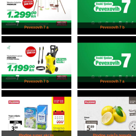
Pevexovih 7 a
Pevexovih 7 b
Pevexovih 7 b
Pevexovih 7 a
Plodine super akcija
Plodine svježa ponuda