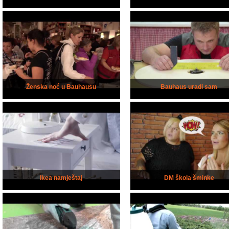
Ženska noć u Bauhausu
Bauhaus uradi sam
Ikea namještaj
DM škola šminke