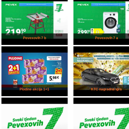
Pevexovih 7 b
Pevexovih 7 a
Plodine akcija 1+1
KTC nagradna igra