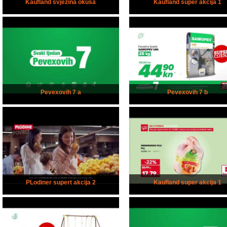
Kaufland svježina okusa
Kaufland super akcija 1
Pevexovih 7 a
Pevexovih 7 b
PLodiner supert akcija 2
Kaufland super akcija 1