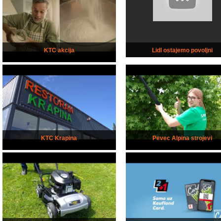
KTC akcija
Lidl ostajemo povoljni
KTC Krapina
Pevec Alpina strojevi