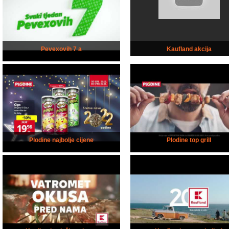
Pevexovih 7 a
Kaufland akcija
Plodine najbolje cijene
Plodine top grill