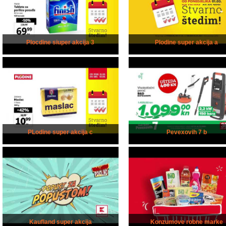
Plocdine siuper akcija 3
Plodine super akcija a
PLodine super akcija c
Pevexovih 7 b
Kaufland super akcija
Konzumove robne marke