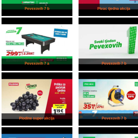
Pevexovih 7 b
Pivac tjedna akcija
Pevexovih 7 a
Pevexovih 7 b
Plodine super akcija
Pevexovih 7 b