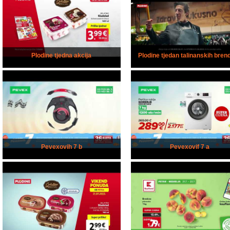
Plodine tjedna akcija
Plodine tjedan talinanskih bren
Pevexovih 7 b
Pevexovif 7 a