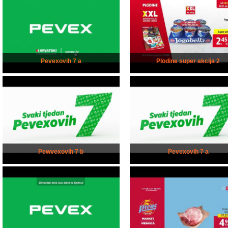
Pevexovih 7 a
Plodine super akcija 2
Pewvexovih 7 b
Pevexovih 7 a