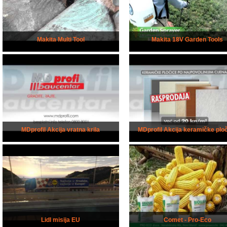
Makita Multi Tool
Makita 18V Garden Tools
MDprofil Akcija vratna krila
MDprofil Akcija keramičke plo
Lidl misija EU
Comet - Pro-Eco