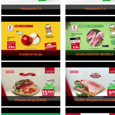
Pevexovih 7 b
Pevexovih 7 a
Kaufland akcija
kAUFLANDOVA NESNICA
Plodine akcija delicije
Plodine Blagdanska ponud