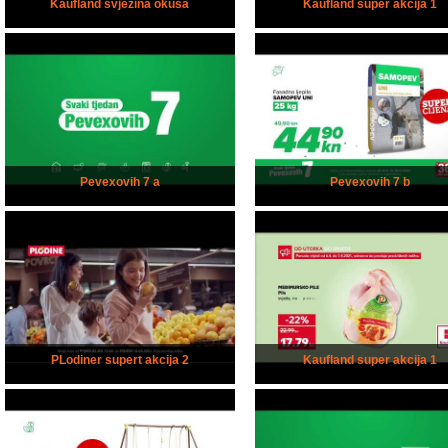
Kaufland svježina okusa
Kaufland super akcija 1
Pevexovih 7 a
Pevexovih 7 b
PLodiner supert akcija 2
Kaufland super akcija 1