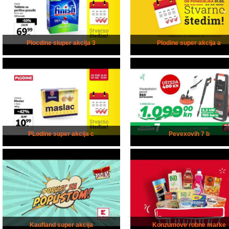
Plocdine siuper akcija 3
Plodine super akcija a
PLodine super akcija c
Pevexovih 7 b
Kaufland super akcija
Konzumove robne marke