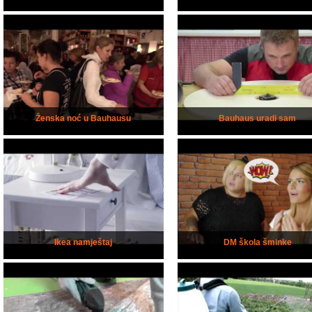
Ženska noć u Bauhausu
Bauhaus uradi sam
Ikea namještaj
DM škola šminke