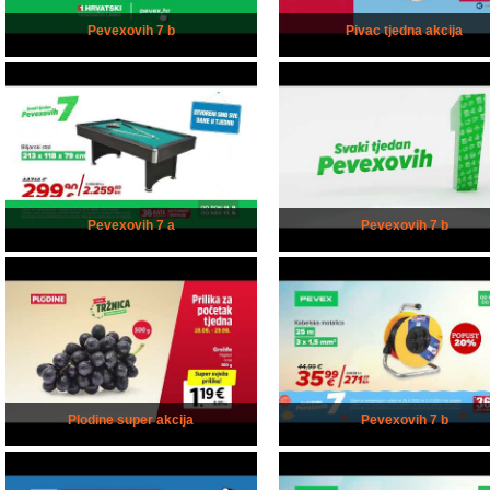
Pevexovih 7 b
Pivac tjedna akcija
Pevexovih 7 a
Pevexovih 7 b
Plodine super akcija
Pevexovih 7 b