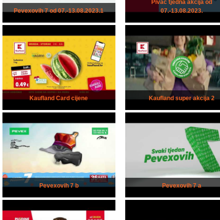
Pivac tjedna akcija od
Pevexovih 7 od 07.-13.08.2023.1
07.-13.08.2023.
Kaufland Card cijene
Kaufland super akcija 2
Pevexovih 7 b
Pevexovih 7 a