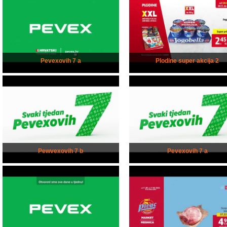
Pevexovih 7 a
Plodine super akcija 2
Pewvexovih 7 b
Pevexovih 7 a