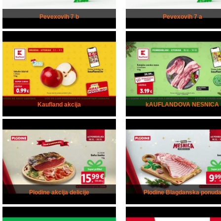
Pevexovih 7 b
Pevexovih 7 a
Kaufland akcija
kAUFLANDOVA NESNICA
Plodine akcija delicije
Plodine Blagdanska ponud