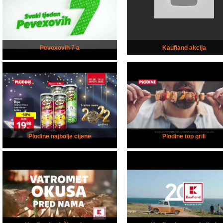
Pevexovih 7 a
Kaufland akcija
Plodine najbolje cijene
Plodine top grill