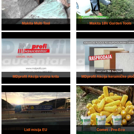
Makita Multi Tool
Makita 18V Garden Tools
MDprofil Akcija vratna krila
MDprofil Akcija keramičke plo
Lidl misija EU
Comet - Pro-Eco