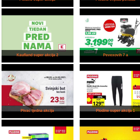
Kaufland super akcija 2
Pevexovih 7 a
Pivac tjedna akcija
Plodine super akcija 1