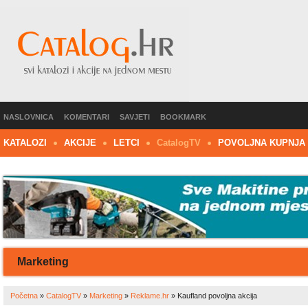
NASLOVNICA
KOMENTARI
SAVJETI
BOOKMARK
KATALOZI
AKCIJE
LETCI
C
atalog
TV
POVOLJNA KUPNJA
Marketing
Početna
»
CatalogTV
»
Marketing
»
Reklame.hr
»
Kaufland povoljna akcija