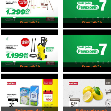
Pevexovih 7 a
Pevexovih 7 b
Pevexovih 7 b
Pevexovih 7 a
Plodine super akcija
Plodine svježa ponuda