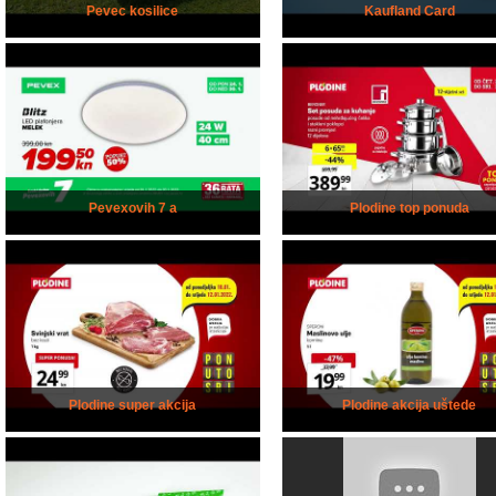
Pevec kosilice
Kaufland Card
Pevexovih 7 a
Plodine top ponuda
Plodine super akcija
Plodine akcija uštede