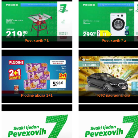
Pevexovih 7 b
Pevexovih 7 a
Plodine akcija 1+1
KTC nagradna igra