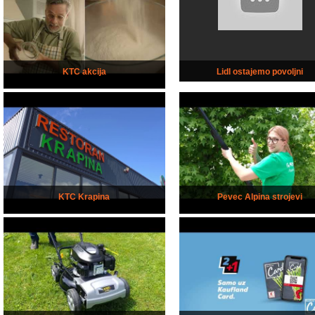
KTC akcija
Lidl ostajemo povoljni
KTC Krapina
Pevec Alpina strojevi