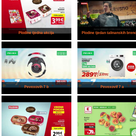
Plodine tjedna akcija
Plodine tjedan talinanskih bren
Pevexovih 7 b
Pevexovif 7 a