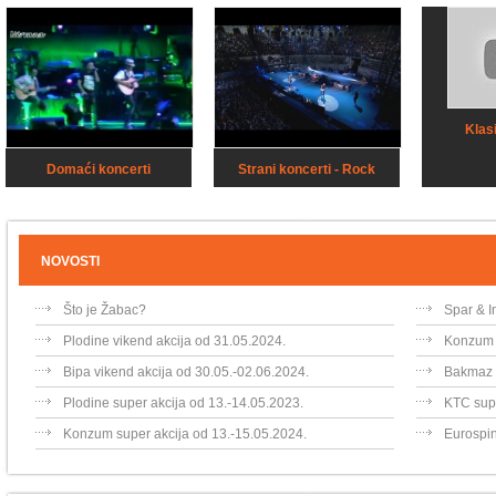
Klas
Domaći koncerti
Strani koncerti - Rock
NOVOSTI
Što je Žabac?
Spar & I
Plodine vikend akcija od 31.05.2024.
Konzum v
Bipa vikend akcija od 30.05.-02.06.2024.
Bakmaz v
Plodine super akcija od 13.-14.05.2023.
KTC supe
Konzum super akcija od 13.-15.05.2024.
Eurospin