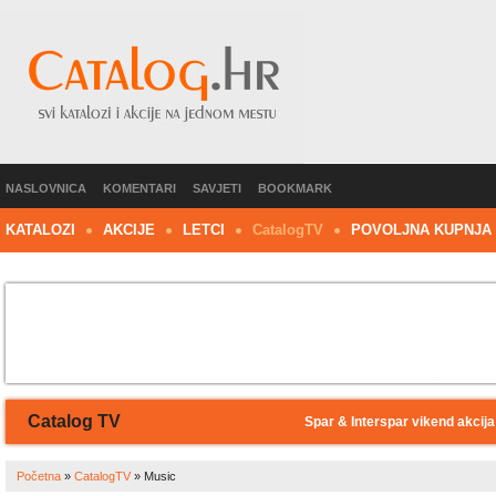
NASLOVNICA
KOMENTARI
SAVJETI
BOOKMARK
KATALOZI
AKCIJE
LETCI
C
atalog
TV
POVOLJNA KUPNJA
Catalog TV
Spar & Interspar vikend akcija
Početna
»
CatalogTV
»
Music