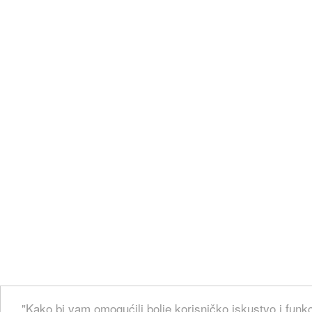
"Kako bi vam omogućili bolje korisničko iskustvo i funkc